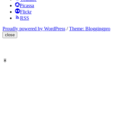
Picassa
Flickr
RSS
Proudly powered by WordPress
/
Theme: Bloggingpro
close