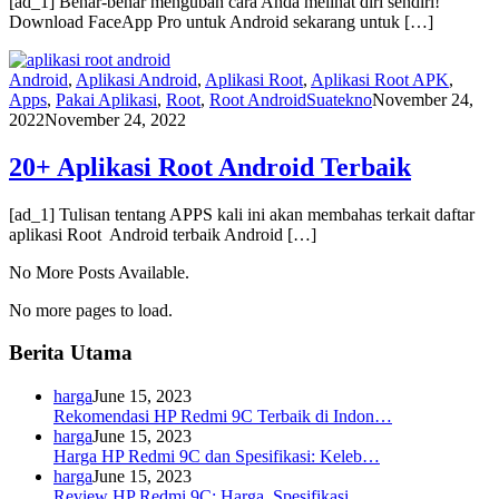
[ad_1] Benar-benar mengubah cara Anda melihat diri sendiri!
Download FaceApp Pro untuk Android sekarang untuk […]
Android
,
Aplikasi Android
,
Aplikasi Root
,
Aplikasi Root APK
,
Apps
,
Pakai Aplikasi
,
Root
,
Root Android
Suatekno
November 24,
2022
November 24, 2022
20+ Aplikasi Root Android Terbaik
[ad_1] Tulisan tentang APPS kali ini akan membahas terkait daftar
aplikasi Root Android terbaik Android […]
No More Posts Available.
No more pages to load.
Berita Utama
harga
June 15, 2023
Rekomendasi HP Redmi 9C Terbaik di Indon…
harga
June 15, 2023
Harga HP Redmi 9C dan Spesifikasi: Keleb…
harga
June 15, 2023
Review HP Redmi 9C: Harga, Spesifikasi, …