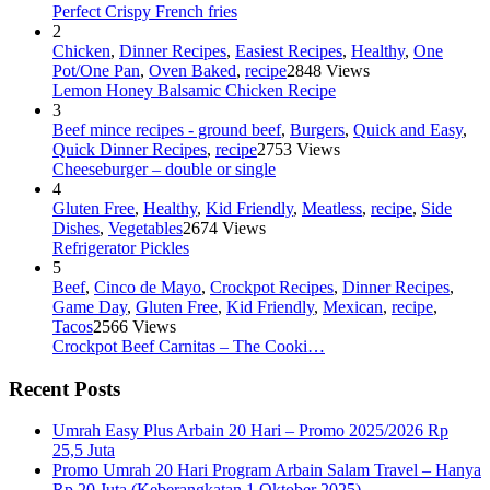
Perfect Crispy French fries
2
Chicken
,
Dinner Recipes
,
Easiest Recipes
,
Healthy
,
One
Pot/One Pan
,
Oven Baked
,
recipe
2848 Views
Lemon Honey Balsamic Chicken Recipe
3
Beef mince recipes - ground beef
,
Burgers
,
Quick and Easy
,
Quick Dinner Recipes
,
recipe
2753 Views
Cheeseburger – double or single
4
Gluten Free
,
Healthy
,
Kid Friendly
,
Meatless
,
recipe
,
Side
Dishes
,
Vegetables
2674 Views
Refrigerator Pickles
5
Beef
,
Cinco de Mayo
,
Crockpot Recipes
,
Dinner Recipes
,
Game Day
,
Gluten Free
,
Kid Friendly
,
Mexican
,
recipe
,
Tacos
2566 Views
Crockpot Beef Carnitas – The Cooki…
Recent Posts
Umrah Easy Plus Arbain 20 Hari – Promo 2025/2026 Rp
25,5 Juta
Promo Umrah 20 Hari Program Arbain Salam Travel – Hanya
Rp 20 Juta (Keberangkatan 1 Oktober 2025)