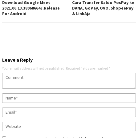
Download Google Meet
Cara Transfer Saldo PosPay ke
2021.06.13.380686643.Release
DANA, GoPay, OVO, ShopeePay
For Android
& LinkAja
Leave a Reply
Your email address will not be published.
Required fields are marked
*