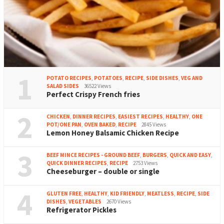
1
POTATO RECIPES
,
POTATOES
,
RECIPE
,
SIDE DISHES
,
VEG AND
SALAD SIDES
36522 Views
Perfect Crispy French fries
2
CHICKEN
,
DINNER RECIPES
,
EASIEST RECIPES
,
HEALTHY
,
ONE
POT/ONE PAN
,
OVEN BAKED
,
RECIPE
2845 Views
Lemon Honey Balsamic Chicken Recipe
3
BEEF MINCE RECIPES - GROUND BEEF
,
BURGERS
,
QUICK AND EASY
,
QUICK DINNER RECIPES
,
RECIPE
2753 Views
Cheeseburger – double or single
4
GLUTEN FREE
,
HEALTHY
,
KID FRIENDLY
,
MEATLESS
,
RECIPE
,
SIDE
DISHES
,
VEGETABLES
2670 Views
Refrigerator Pickles