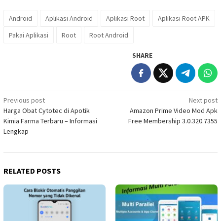
Android
Aplikasi Android
Aplikasi Root
Aplikasi Root APK
Pakai Aplikasi
Root
Root Android
SHARE
Post
Previous post
Next post
Harga Obat Cytotec di Apotik
Amazon Prime Video Mod Apk
navigation
Kimia Farma Terbaru – Informasi
Free Membership 3.0.320.7355
Lengkap
RELATED POSTS