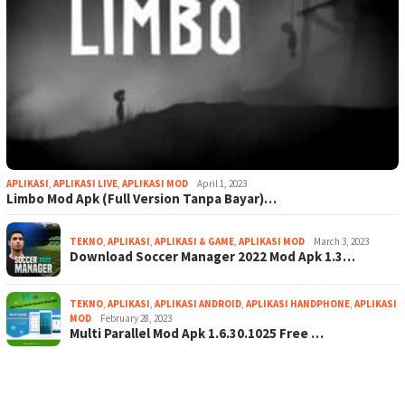
APLIKASI
,
APLIKASI LIVE
,
APLIKASI MOD
April 1, 2023
Limbo Mod Apk (Full Version Tanpa Bayar)…
TEKNO
,
APLIKASI
,
APLIKASI & GAME
,
APLIKASI MOD
March 3, 2023
Download Soccer Manager 2022 Mod Apk 1.3…
TEKNO
,
APLIKASI
,
APLIKASI ANDROID
,
APLIKASI HANDPHONE
,
APLIKASI
MOD
February 28, 2023
Multi Parallel Mod Apk 1.6.30.1025 Free …