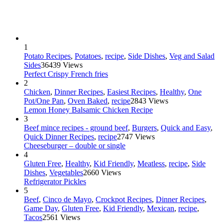
1
Potato Recipes
,
Potatoes
,
recipe
,
Side Dishes
,
Veg and Salad
Sides
36439 Views
Perfect Crispy French fries
2
Chicken
,
Dinner Recipes
,
Easiest Recipes
,
Healthy
,
One
Pot/One Pan
,
Oven Baked
,
recipe
2843 Views
Lemon Honey Balsamic Chicken Recipe
3
Beef mince recipes - ground beef
,
Burgers
,
Quick and Easy
,
Quick Dinner Recipes
,
recipe
2747 Views
Cheeseburger – double or single
4
Gluten Free
,
Healthy
,
Kid Friendly
,
Meatless
,
recipe
,
Side
Dishes
,
Vegetables
2660 Views
Refrigerator Pickles
5
Beef
,
Cinco de Mayo
,
Crockpot Recipes
,
Dinner Recipes
,
Game Day
,
Gluten Free
,
Kid Friendly
,
Mexican
,
recipe
,
Tacos
2561 Views