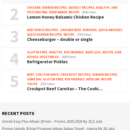
2
CHICKEN
,
DINNER RECIPES
,
EASIEST RECIPES
,
HEALTHY
,
ONE
POT/ONE PAN
,
OVEN BAKED
,
RECIPE
2836 Views
Lemon Honey Balsamic Chicken Recipe
3
BEEF MINCE RECIPES - GROUND BEEF
,
BURGERS
,
QUICK AND EASY
,
QUICK DINNER RECIPES
,
RECIPE
2745 Views
Cheeseburger – double or single
4
GLUTEN FREE
,
HEALTHY
,
KID FRIENDLY
,
MEATLESS
,
RECIPE
,
SIDE
DISHES
,
VEGETABLES
2649 Views
Refrigerator Pickles
5
BEEF
,
CINCO DE MAYO
,
CROCKPOT RECIPES
,
DINNER RECIPES
,
GAME DAY
,
GLUTEN FREE
,
KID FRIENDLY
,
MEXICAN
,
RECIPE
,
TACOS
2551 Views
Crockpot Beef Carnitas – The Cooki…
RECENT POSTS
Umrah Easy Plus Arbain 20 Hari – Promo 2025/2026 Rp 25,5 Juta
Promo Umrah 20 Hari Program Arbain Salam Travel – Hanya Rp 20 Juta