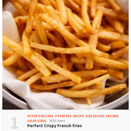
1
POTATO RECIPES
,
POTATOES
,
RECIPE
,
SIDE DISHES
,
VEG AND
SALAD SIDES
36355 Views
Perfect Crispy French fries