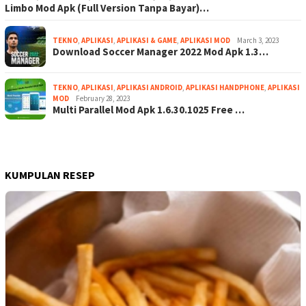
Limbo Mod Apk (Full Version Tanpa Bayar)…
TEKNO
,
APLIKASI
,
APLIKASI & GAME
,
APLIKASI MOD
March 3, 2023
Download Soccer Manager 2022 Mod Apk 1.3…
TEKNO
,
APLIKASI
,
APLIKASI ANDROID
,
APLIKASI HANDPHONE
,
APLIKASI
MOD
February 28, 2023
Multi Parallel Mod Apk 1.6.30.1025 Free …
KUMPULAN RESEP