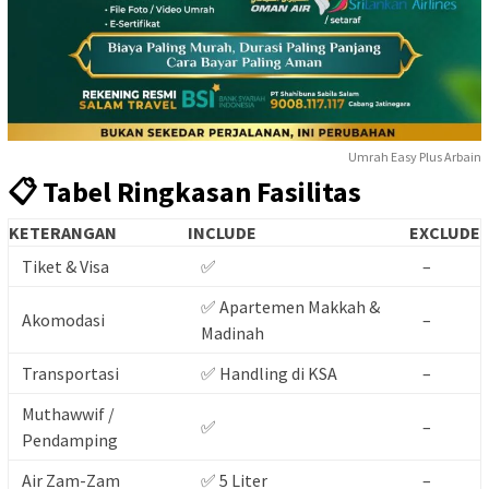
Umrah Easy Plus Arbain
📋 Tabel Ringkasan Fasilitas
KETERANGAN
INCLUDE
EXCLUDE
Tiket & Visa
✅
–
✅ Apartemen Makkah &
Akomodasi
–
Madinah
Transportasi
✅ Handling di KSA
–
Muthawwif /
✅
–
Pendamping
Air Zam-Zam
✅ 5 Liter
–