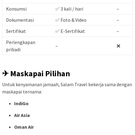
Konsumsi
✅ 3 kali / hari
–
Dokumentasi
✅ Foto & Video
–
Sertifikat
✅ E-Sertifikat
–
Perlengkapan
–
❌
pribadi
✈ Maskapai Pilihan
Untuk kenyamanan jamaah, Salam Travel bekerja sama dengan
maskapai ternama:
IndiGo
Air Asia
Oman Air