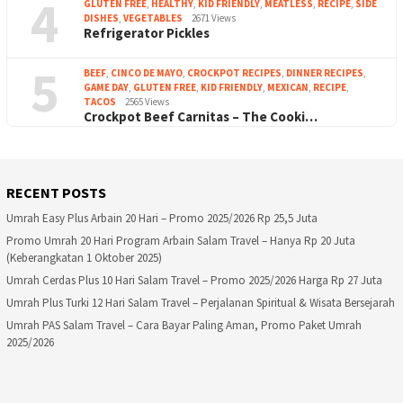
4
GLUTEN FREE
,
HEALTHY
,
KID FRIENDLY
,
MEATLESS
,
RECIPE
,
SIDE
DISHES
,
VEGETABLES
2671 Views
Refrigerator Pickles
5
BEEF
,
CINCO DE MAYO
,
CROCKPOT RECIPES
,
DINNER RECIPES
,
GAME DAY
,
GLUTEN FREE
,
KID FRIENDLY
,
MEXICAN
,
RECIPE
,
TACOS
2565 Views
Crockpot Beef Carnitas – The Cooki…
RECENT POSTS
Umrah Easy Plus Arbain 20 Hari – Promo 2025/2026 Rp 25,5 Juta
Promo Umrah 20 Hari Program Arbain Salam Travel – Hanya Rp 20 Juta
(Keberangkatan 1 Oktober 2025)
Umrah Cerdas Plus 10 Hari Salam Travel – Promo 2025/2026 Harga Rp 27 Juta
Umrah Plus Turki 12 Hari Salam Travel – Perjalanan Spiritual & Wisata Bersejarah
Umrah PAS Salam Travel – Cara Bayar Paling Aman, Promo Paket Umrah
2025/2026