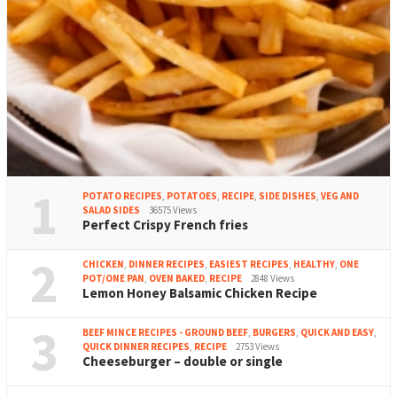
1
POTATO RECIPES
,
POTATOES
,
RECIPE
,
SIDE DISHES
,
VEG AND
SALAD SIDES
36575 Views
Perfect Crispy French fries
2
CHICKEN
,
DINNER RECIPES
,
EASIEST RECIPES
,
HEALTHY
,
ONE
POT/ONE PAN
,
OVEN BAKED
,
RECIPE
2848 Views
Lemon Honey Balsamic Chicken Recipe
3
BEEF MINCE RECIPES - GROUND BEEF
,
BURGERS
,
QUICK AND EASY
,
QUICK DINNER RECIPES
,
RECIPE
2753 Views
Cheeseburger – double or single