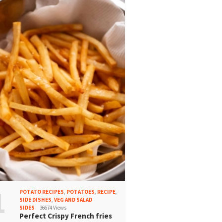
1
POTATO RECIPES
,
POTATOES
,
RECIPE
,
SIDE DISHES
,
VEG AND SALAD
SIDES
36674 Views
Perfect Crispy French fries