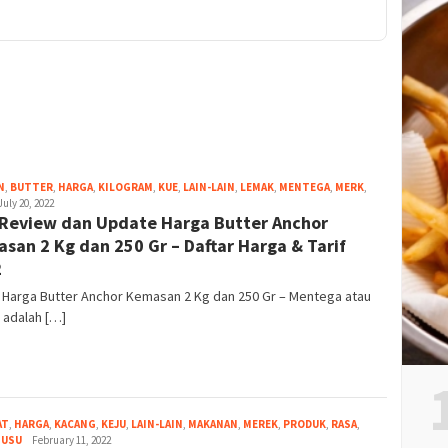
N
,
BUTTER
,
HARGA
,
KILOGRAM
,
KUE
,
LAIN-LAIN
,
LEMAK
,
MENTEGA
,
MERK
,
rga
July 20, 2022
 Review dan Update Harga Butter Anchor
san 2 Kg dan 250 Gr – Daftar Harga & Tarif
2
 Harga Butter Anchor Kemasan 2 Kg dan 250 Gr – Mentega atau
 adalah […]
AT
,
HARGA
,
KACANG
,
KEJU
,
LAIN-LAIN
,
MAKANAN
,
MEREK
,
PRODUK
,
RASA
,
SUSU
menghadirkan_
February 11, 2022