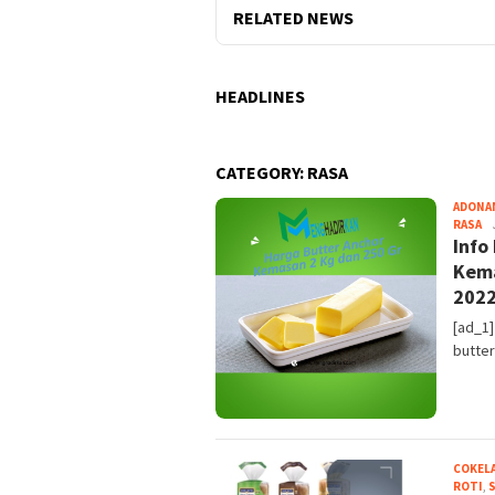
RELATED NEWS
HEADLINES
CATEGORY:
RASA
ADONA
RASA
Ha
Info
Kema
202
[ad_1]
butter
COKEL
ROTI
,