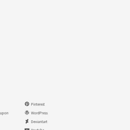
Pinterest
eupon
WordPress
n
Deviantart