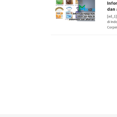
Info
dan 
[ad_1]
di Ind
Corpin