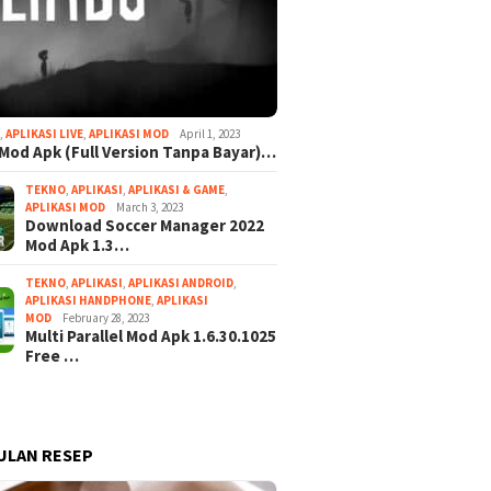
I
,
APLIKASI LIVE
,
APLIKASI MOD
April 1, 2023
Mod Apk (Full Version Tanpa Bayar)…
TEKNO
,
APLIKASI
,
APLIKASI & GAME
,
APLIKASI MOD
March 3, 2023
Download Soccer Manager 2022
Mod Apk 1.3…
TEKNO
,
APLIKASI
,
APLIKASI ANDROID
,
APLIKASI HANDPHONE
,
APLIKASI
MOD
February 28, 2023
Multi Parallel Mod Apk 1.6.30.1025
Free …
ULAN RESEP