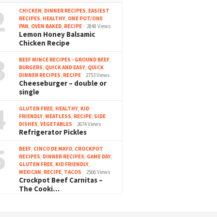
2
CHICKEN
,
DINNER RECIPES
,
EASIEST
RECIPES
,
HEALTHY
,
ONE POT/ONE
PAN
,
OVEN BAKED
,
RECIPE
2848 Views
Lemon Honey Balsamic
Chicken Recipe
3
BEEF MINCE RECIPES - GROUND BEEF
,
BURGERS
,
QUICK AND EASY
,
QUICK
DINNER RECIPES
,
RECIPE
2753 Views
Cheeseburger – double or
single
4
GLUTEN FREE
,
HEALTHY
,
KID
FRIENDLY
,
MEATLESS
,
RECIPE
,
SIDE
DISHES
,
VEGETABLES
2674 Views
Refrigerator Pickles
5
BEEF
,
CINCO DE MAYO
,
CROCKPOT
RECIPES
,
DINNER RECIPES
,
GAME DAY
,
GLUTEN FREE
,
KID FRIENDLY
,
MEXICAN
,
RECIPE
,
TACOS
2566 Views
Crockpot Beef Carnitas –
The Cooki…