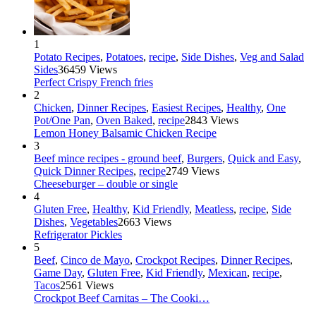
1
Potato Recipes
,
Potatoes
,
recipe
,
Side Dishes
,
Veg and Salad
Sides
36459 Views
Perfect Crispy French fries
2
Chicken
,
Dinner Recipes
,
Easiest Recipes
,
Healthy
,
One
Pot/One Pan
,
Oven Baked
,
recipe
2843 Views
Lemon Honey Balsamic Chicken Recipe
3
Beef mince recipes - ground beef
,
Burgers
,
Quick and Easy
,
Quick Dinner Recipes
,
recipe
2749 Views
Cheeseburger – double or single
4
Gluten Free
,
Healthy
,
Kid Friendly
,
Meatless
,
recipe
,
Side
Dishes
,
Vegetables
2663 Views
Refrigerator Pickles
5
Beef
,
Cinco de Mayo
,
Crockpot Recipes
,
Dinner Recipes
,
Game Day
,
Gluten Free
,
Kid Friendly
,
Mexican
,
recipe
,
Tacos
2561 Views
Crockpot Beef Carnitas – The Cooki…