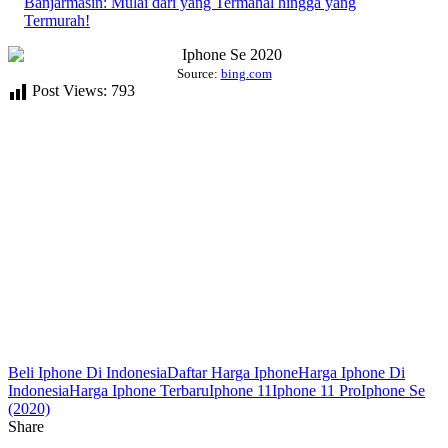
Banjarmasin: Mulai dari yang Termahal hingga yang
Termurah!
Source:
bing.com
Post Views:
793
Beli Iphone Di Indonesia
Daftar Harga Iphone
Harga Iphone Di
Indonesia
Harga Iphone Terbaru
Iphone 11
Iphone 11 Pro
Iphone Se
(2020)
Share