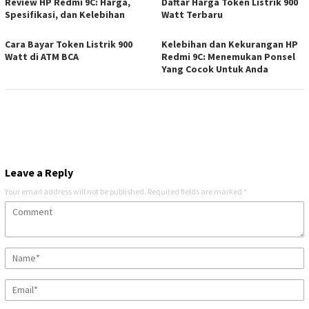
Review HP Redmi 9C: Harga,
Daftar Harga Token Listrik 900
Spesifikasi, dan Kelebihan
Watt Terbaru
Cara Bayar Token Listrik 900
Kelebihan dan Kekurangan HP
Watt di ATM BCA
Redmi 9C: Menemukan Ponsel
Yang Cocok Untuk Anda
Leave a Reply
Your email address will not be published.
Required fields are marked
*