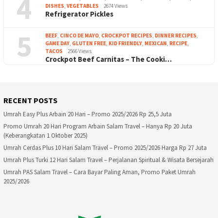
4
DISHES
,
VEGETABLES
2674 Views
Refrigerator Pickles
5
BEEF
,
CINCO DE MAYO
,
CROCKPOT RECIPES
,
DINNER RECIPES
,
GAME DAY
,
GLUTEN FREE
,
KID FRIENDLY
,
MEXICAN
,
RECIPE
,
TACOS
2566 Views
Crockpot Beef Carnitas – The Cooki…
RECENT POSTS
Umrah Easy Plus Arbain 20 Hari – Promo 2025/2026 Rp 25,5 Juta
Promo Umrah 20 Hari Program Arbain Salam Travel – Hanya Rp 20 Juta
(Keberangkatan 1 Oktober 2025)
Umrah Cerdas Plus 10 Hari Salam Travel – Promo 2025/2026 Harga Rp 27 Juta
Umrah Plus Turki 12 Hari Salam Travel – Perjalanan Spiritual & Wisata Bersejarah
Umrah PAS Salam Travel – Cara Bayar Paling Aman, Promo Paket Umrah
2025/2026