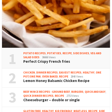
1
POTATO RECIPES
,
POTATOES
,
RECIPE
,
SIDE DISHES
,
VEG AND
SALAD SIDES
36666 Views
Perfect Crispy French fries
2
CHICKEN
,
DINNER RECIPES
,
EASIEST RECIPES
,
HEALTHY
,
ONE
POT/ONE PAN
,
OVEN BAKED
,
RECIPE
2848 Views
Lemon Honey Balsamic Chicken Recipe
3
BEEF MINCE RECIPES - GROUND BEEF
,
BURGERS
,
QUICK AND EASY
,
QUICK DINNER RECIPES
,
RECIPE
2753 Views
Cheeseburger – double or single
GLUTEN FREE
,
HEALTHY
,
KID FRIENDLY
,
MEATLESS
,
RECIPE
,
SIDE