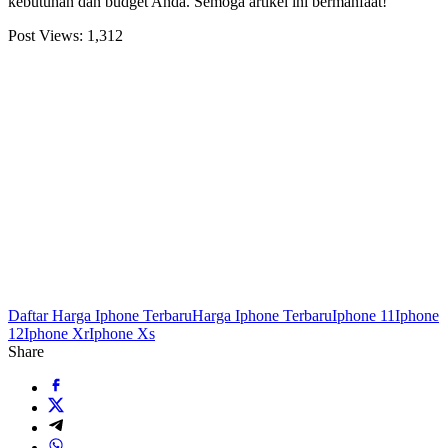
kebutuhan dan budget Anda. Semoga artikel ini bermanfaat!
Post Views:
1,312
Daftar Harga Iphone Terbaru
Harga Iphone Terbaru
Iphone 11
Iphone
12
Iphone Xr
Iphone Xs
Share