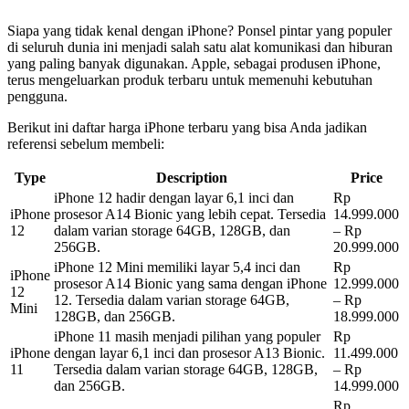
Siapa yang tidak kenal dengan iPhone? Ponsel pintar yang populer
di seluruh dunia ini menjadi salah satu alat komunikasi dan hiburan
yang paling banyak digunakan. Apple, sebagai produsen iPhone,
terus mengeluarkan produk terbaru untuk memenuhi kebutuhan
pengguna.
Berikut ini daftar harga iPhone terbaru yang bisa Anda jadikan
referensi sebelum membeli:
Type
Description
Price
iPhone 12 hadir dengan layar 6,1 inci dan
Rp
iPhone
prosesor A14 Bionic yang lebih cepat. Tersedia
14.999.000
12
dalam varian storage 64GB, 128GB, dan
– Rp
256GB.
20.999.000
iPhone 12 Mini memiliki layar 5,4 inci dan
Rp
iPhone
prosesor A14 Bionic yang sama dengan iPhone
12.999.000
12
12. Tersedia dalam varian storage 64GB,
– Rp
Mini
128GB, dan 256GB.
18.999.000
iPhone 11 masih menjadi pilihan yang populer
Rp
iPhone
dengan layar 6,1 inci dan prosesor A13 Bionic.
11.499.000
11
Tersedia dalam varian storage 64GB, 128GB,
– Rp
dan 256GB.
14.999.000
Rp