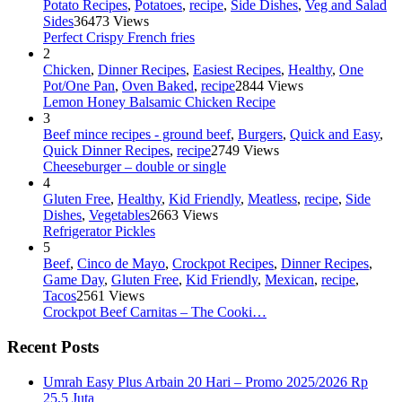
Potato Recipes
,
Potatoes
,
recipe
,
Side Dishes
,
Veg and Salad
Sides
36473 Views
Perfect Crispy French fries
2
Chicken
,
Dinner Recipes
,
Easiest Recipes
,
Healthy
,
One
Pot/One Pan
,
Oven Baked
,
recipe
2844 Views
Lemon Honey Balsamic Chicken Recipe
3
Beef mince recipes - ground beef
,
Burgers
,
Quick and Easy
,
Quick Dinner Recipes
,
recipe
2749 Views
Cheeseburger – double or single
4
Gluten Free
,
Healthy
,
Kid Friendly
,
Meatless
,
recipe
,
Side
Dishes
,
Vegetables
2663 Views
Refrigerator Pickles
5
Beef
,
Cinco de Mayo
,
Crockpot Recipes
,
Dinner Recipes
,
Game Day
,
Gluten Free
,
Kid Friendly
,
Mexican
,
recipe
,
Tacos
2561 Views
Crockpot Beef Carnitas – The Cooki…
Recent Posts
Umrah Easy Plus Arbain 20 Hari – Promo 2025/2026 Rp
25,5 Juta