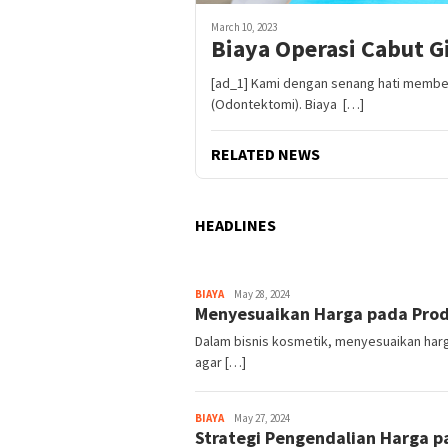
March 10, 2023
Biaya Operasi Cabut G
[ad_1] Kami dengan senang hati memberi
(Odontektomi). Biaya […]
RELATED NEWS
HEADLINES
MENGHADIRKAN
BIAYA
Harga
May 28, 2024
Menyesuaikan Harga pada Prod
Dalam bisnis kosmetik, menyesuaikan harga
agar […]
BIAYA
Harga
May 27, 2024
Strategi Pengendalian Harga 