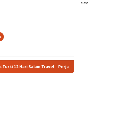
close
h
i Salam Travel – Perjalanan Spiritual & Wisata Bersejarah