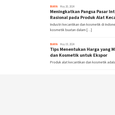
BIAYA
Harga
May 20, 2024
Meningkatkan Pangsa Pasar In
Rasional pada Produk Alat Kec
Industri kecantikan dan kosmetik di Indo
kosmetik buatan dalam […]
BIAYA
Harga
May 19, 2024
Tips Menentukan Harga yang M
dan Kosmetik untuk Ekspor
Produk alat kecantikan dan kosmetik adala