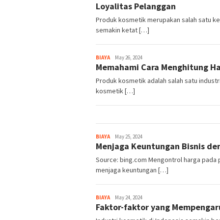
Loyalitas Pelanggan
Produk kosmetik merupakan salah satu k
semakin ketat […]
BIAYA
Harga
May 26, 2024
Memahami Cara Menghitung Har
Produk kosmetik adalah salah satu indust
kosmetik […]
BIAYA
Harga
May 25, 2024
Menjaga Keuntungan Bisnis de
Source: bing.com Mengontrol harga pada 
menjaga keuntungan […]
BIAYA
Harga
May 24, 2024
Faktor-faktor yang Mempengar