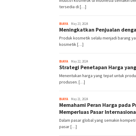
Industri kosmetik di Indonesia semakin 
tersedia di […]
BIAYA
Harga
May 23, 2024
Meningkatkan Penjualan deng
Produk kosmetik selalu menjadi barang ya
kosmetik […]
BIAYA
Harga
May 22, 2024
Strategi Penetapan Harga yan
Menentukan harga yang tepat untuk produ
produsen. […]
BIAYA
Harga
May 21, 2024
Memahami Peran Harga pada Pr
Memperluas Pasar Internasiona
Dalam pasar global yang semakin kompetit
pasar […]