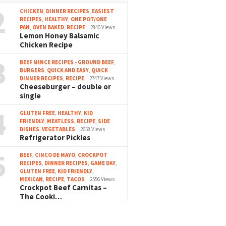
2
CHICKEN
,
DINNER RECIPES
,
EASIEST
RECIPES
,
HEALTHY
,
ONE POT/ONE
PAN
,
OVEN BAKED
,
RECIPE
2840 Views
Lemon Honey Balsamic
Chicken Recipe
3
BEEF MINCE RECIPES - GROUND BEEF
,
BURGERS
,
QUICK AND EASY
,
QUICK
DINNER RECIPES
,
RECIPE
2747 Views
Cheeseburger – double or
single
4
GLUTEN FREE
,
HEALTHY
,
KID
FRIENDLY
,
MEATLESS
,
RECIPE
,
SIDE
DISHES
,
VEGETABLES
2658 Views
Refrigerator Pickles
5
BEEF
,
CINCO DE MAYO
,
CROCKPOT
RECIPES
,
DINNER RECIPES
,
GAME DAY
,
GLUTEN FREE
,
KID FRIENDLY
,
MEXICAN
,
RECIPE
,
TACOS
2556 Views
Crockpot Beef Carnitas –
The Cooki…