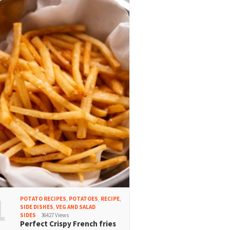
1
POTATO RECIPES
,
POTATOES
,
RECIPE
,
SIDE DISHES
,
VEG AND SALAD
SIDES
36427 Views
Perfect Crispy French fries