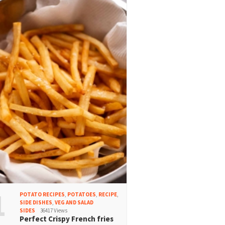
1
POTATO RECIPES
,
POTATOES
,
RECIPE
,
SIDE DISHES
,
VEG AND SALAD
SIDES
36417 Views
Perfect Crispy French fries