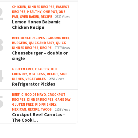
2
CHICKEN
,
DINNER RECIPES
,
EASIEST
RECIPES
,
HEALTHY
,
ONE POT/ONE
PAN
,
OVEN BAKED
,
RECIPE
2839 Views
Lemon Honey Balsamic
Chicken Recipe
3
BEEF MINCE RECIPES - GROUND BEEF
,
BURGERS
,
QUICK AND EASY
,
QUICK
DINNER RECIPES
,
RECIPE
2747 Views
Cheeseburger – double or
single
4
GLUTEN FREE
,
HEALTHY
,
KID
FRIENDLY
,
MEATLESS
,
RECIPE
,
SIDE
DISHES
,
VEGETABLES
2658 Views
Refrigerator Pickles
5
BEEF
,
CINCO DE MAYO
,
CROCKPOT
RECIPES
,
DINNER RECIPES
,
GAME DAY
,
GLUTEN FREE
,
KID FRIENDLY
,
MEXICAN
,
RECIPE
,
TACOS
2552 Views
Crockpot Beef Carnitas –
The Cooki…