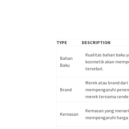
TYPE
DESCRIPTION
Kualitas bahan baku 
Bahan
kosmetik akan mempen
Baku
tersebut.
Merek atau brand dari
Brand
mempengaruhi penentu
merek ternama cender
Kemasan yang menarik
Kemasan
mempengaruhi harga 