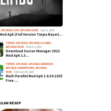
I
,
APLIKASI LIVE
,
APLIKASI MOD
April 1, 2023
Mod Apk (Full Version Tanpa Bayar)…
TEKNO
,
APLIKASI
,
APLIKASI & GAME
,
APLIKASI MOD
March 3, 2023
Download Soccer Manager 2022
Mod Apk 1.3…
TEKNO
,
APLIKASI
,
APLIKASI ANDROID
,
APLIKASI HANDPHONE
,
APLIKASI
MOD
February 28, 2023
Multi Parallel Mod Apk 1.6.30.1025
Free …
ULAN RESEP