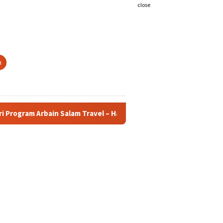
close
h
Salam Travel – Hanya Rp 20 Juta (Keberangkatan 1 Oktober 2025)