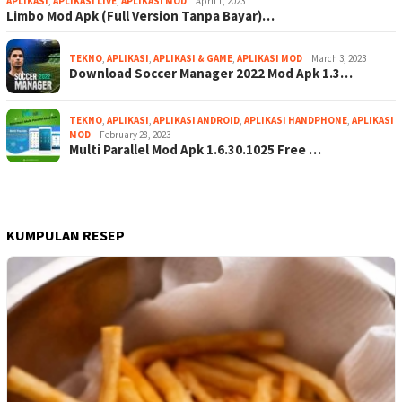
APLIKASI
,
APLIKASI LIVE
,
APLIKASI MOD
April 1, 2023
Limbo Mod Apk (Full Version Tanpa Bayar)…
TEKNO
,
APLIKASI
,
APLIKASI & GAME
,
APLIKASI MOD
March 3, 2023
Download Soccer Manager 2022 Mod Apk 1.3…
TEKNO
,
APLIKASI
,
APLIKASI ANDROID
,
APLIKASI HANDPHONE
,
APLIKASI
MOD
February 28, 2023
Multi Parallel Mod Apk 1.6.30.1025 Free …
KUMPULAN RESEP