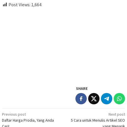
Post Views:
1,664
SHARE
Post
Previous post
Next post
Daftar Harga Prodia, Yang Anda
5 Cara untuk Menulis Artikel SEO
navigation
Cari!
yang Menarik