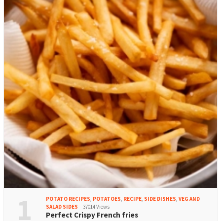
1
POTATO RECIPES
,
POTATOES
,
RECIPE
,
SIDE DISHES
,
VEG AND
SALAD SIDES
37014 Views
Perfect Crispy French fries