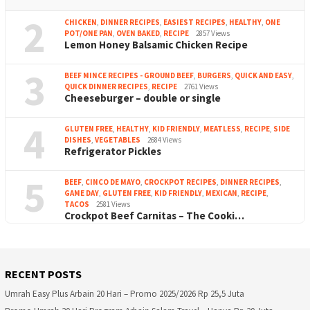
2
CHICKEN
,
DINNER RECIPES
,
EASIEST RECIPES
,
HEALTHY
,
ONE
POT/ONE PAN
,
OVEN BAKED
,
RECIPE
2857 Views
Lemon Honey Balsamic Chicken Recipe
3
BEEF MINCE RECIPES - GROUND BEEF
,
BURGERS
,
QUICK AND EASY
,
QUICK DINNER RECIPES
,
RECIPE
2761 Views
Cheeseburger – double or single
4
GLUTEN FREE
,
HEALTHY
,
KID FRIENDLY
,
MEATLESS
,
RECIPE
,
SIDE
DISHES
,
VEGETABLES
2684 Views
Refrigerator Pickles
5
BEEF
,
CINCO DE MAYO
,
CROCKPOT RECIPES
,
DINNER RECIPES
,
GAME DAY
,
GLUTEN FREE
,
KID FRIENDLY
,
MEXICAN
,
RECIPE
,
TACOS
2581 Views
Crockpot Beef Carnitas – The Cooki…
RECENT POSTS
Umrah Easy Plus Arbain 20 Hari – Promo 2025/2026 Rp 25,5 Juta