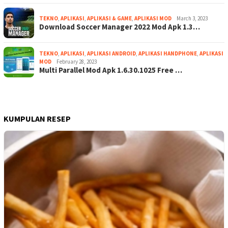
TEKNO
,
APLIKASI
,
APLIKASI & GAME
,
APLIKASI MOD
March 3, 2023
Download Soccer Manager 2022 Mod Apk 1.3…
TEKNO
,
APLIKASI
,
APLIKASI ANDROID
,
APLIKASI HANDPHONE
,
APLIKASI
MOD
February 28, 2023
Multi Parallel Mod Apk 1.6.30.1025 Free …
KUMPULAN RESEP