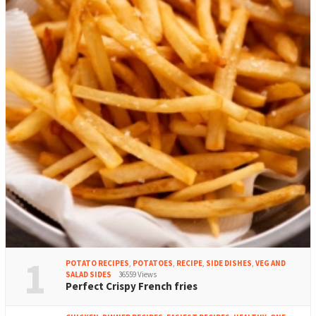
1
POTATO RECIPES
,
POTATOES
,
RECIPE
,
SIDE DISHES
,
VEG AND
SALAD SIDES
36559 Views
Perfect Crispy French fries