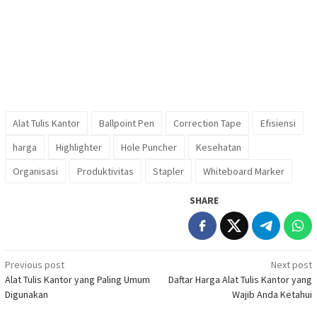
Alat Tulis Kantor
Ballpoint Pen
Correction Tape
Efisiensi
harga
Highlighter
Hole Puncher
Kesehatan
Organisasi
Produktivitas
Stapler
Whiteboard Marker
SHARE
Post
Previous post
Next post
Alat Tulis Kantor yang Paling Umum
Daftar Harga Alat Tulis Kantor yang
navigation
Digunakan
Wajib Anda Ketahui