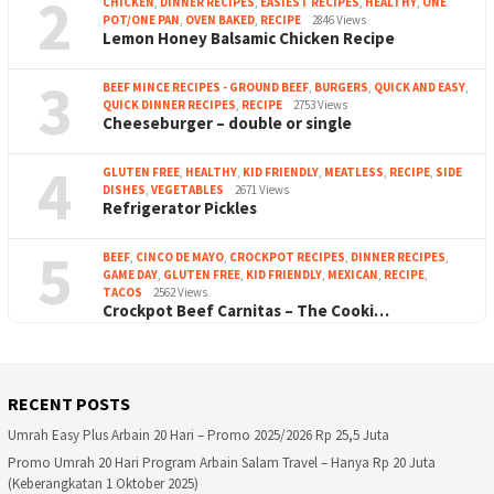
2
CHICKEN
,
DINNER RECIPES
,
EASIEST RECIPES
,
HEALTHY
,
ONE
POT/ONE PAN
,
OVEN BAKED
,
RECIPE
2846 Views
Lemon Honey Balsamic Chicken Recipe
3
BEEF MINCE RECIPES - GROUND BEEF
,
BURGERS
,
QUICK AND EASY
,
QUICK DINNER RECIPES
,
RECIPE
2753 Views
Cheeseburger – double or single
4
GLUTEN FREE
,
HEALTHY
,
KID FRIENDLY
,
MEATLESS
,
RECIPE
,
SIDE
DISHES
,
VEGETABLES
2671 Views
Refrigerator Pickles
5
BEEF
,
CINCO DE MAYO
,
CROCKPOT RECIPES
,
DINNER RECIPES
,
GAME DAY
,
GLUTEN FREE
,
KID FRIENDLY
,
MEXICAN
,
RECIPE
,
TACOS
2562 Views
Crockpot Beef Carnitas – The Cooki…
RECENT POSTS
Umrah Easy Plus Arbain 20 Hari – Promo 2025/2026 Rp 25,5 Juta
Promo Umrah 20 Hari Program Arbain Salam Travel – Hanya Rp 20 Juta
(Keberangkatan 1 Oktober 2025)