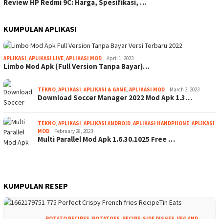
Review HP Redmi 9C: Harga, Spesifikasi, …
KUMPULAN APLIKASI
APLIKASI
,
APLIKASI LIVE
,
APLIKASI MOD
April 1, 2023
Limbo Mod Apk (Full Version Tanpa Bayar)…
TEKNO
,
APLIKASI
,
APLIKASI & GAME
,
APLIKASI MOD
March 3, 2023
Download Soccer Manager 2022 Mod Apk 1.3…
TEKNO
,
APLIKASI
,
APLIKASI ANDROID
,
APLIKASI HANDPHONE
,
APLIKASI
MOD
February 28, 2023
Multi Parallel Mod Apk 1.6.30.1025 Free …
KUMPULAN RESEP
POTATO RECIPES
,
POTATOES
,
RECIPE
,
SIDE DISHES
,
VEG AND