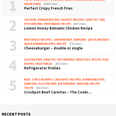
1
SALAD SIDES
36494 Views
Perfect Crispy French fries
2
CHICKEN
,
DINNER RECIPES
,
EASIEST RECIPES
,
HEALTHY
,
ONE
POT/ONE PAN
,
OVEN BAKED
,
RECIPE
2845 Views
Lemon Honey Balsamic Chicken Recipe
3
BEEF MINCE RECIPES - GROUND BEEF
,
BURGERS
,
QUICK AND EASY
,
QUICK DINNER RECIPES
,
RECIPE
2750 Views
Cheeseburger – double or single
4
GLUTEN FREE
,
HEALTHY
,
KID FRIENDLY
,
MEATLESS
,
RECIPE
,
SIDE
DISHES
,
VEGETABLES
2665 Views
Refrigerator Pickles
5
BEEF
,
CINCO DE MAYO
,
CROCKPOT RECIPES
,
DINNER RECIPES
,
GAME DAY
,
GLUTEN FREE
,
KID FRIENDLY
,
MEXICAN
,
RECIPE
,
TACOS
2561 Views
Crockpot Beef Carnitas – The Cooki…
RECENT POSTS