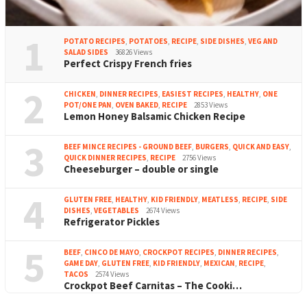
1
POTATO RECIPES
,
POTATOES
,
RECIPE
,
SIDE DISHES
,
VEG AND
SALAD SIDES
36826 Views
Perfect Crispy French fries
2
CHICKEN
,
DINNER RECIPES
,
EASIEST RECIPES
,
HEALTHY
,
ONE
POT/ONE PAN
,
OVEN BAKED
,
RECIPE
2853 Views
Lemon Honey Balsamic Chicken Recipe
3
BEEF MINCE RECIPES - GROUND BEEF
,
BURGERS
,
QUICK AND EASY
,
QUICK DINNER RECIPES
,
RECIPE
2756 Views
Cheeseburger – double or single
4
GLUTEN FREE
,
HEALTHY
,
KID FRIENDLY
,
MEATLESS
,
RECIPE
,
SIDE
DISHES
,
VEGETABLES
2674 Views
Refrigerator Pickles
5
BEEF
,
CINCO DE MAYO
,
CROCKPOT RECIPES
,
DINNER RECIPES
,
GAME DAY
,
GLUTEN FREE
,
KID FRIENDLY
,
MEXICAN
,
RECIPE
,
TACOS
2574 Views
Crockpot Beef Carnitas – The Cooki…