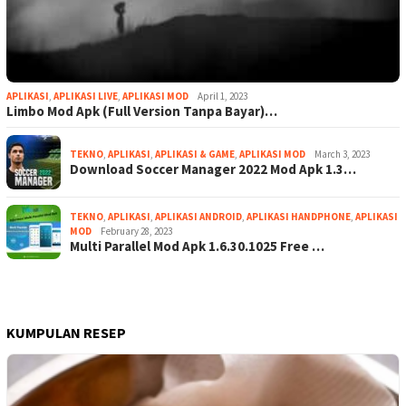
APLIKASI
,
APLIKASI LIVE
,
APLIKASI MOD
April 1, 2023
Limbo Mod Apk (Full Version Tanpa Bayar)…
TEKNO
,
APLIKASI
,
APLIKASI & GAME
,
APLIKASI MOD
March 3, 2023
Download Soccer Manager 2022 Mod Apk 1.3…
TEKNO
,
APLIKASI
,
APLIKASI ANDROID
,
APLIKASI HANDPHONE
,
APLIKASI
MOD
February 28, 2023
Multi Parallel Mod Apk 1.6.30.1025 Free …
KUMPULAN RESEP