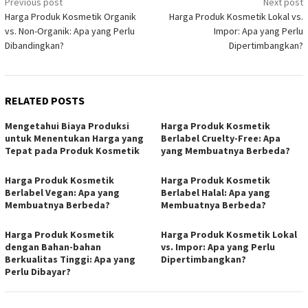
Post
Previous post
Next post
Harga Produk Kosmetik Organik
Harga Produk Kosmetik Lokal vs.
navigation
vs. Non-Organik: Apa yang Perlu
Impor: Apa yang Perlu
Dibandingkan?
Dipertimbangkan?
RELATED POSTS
Mengetahui Biaya Produksi
Harga Produk Kosmetik
untuk Menentukan Harga yang
Berlabel Cruelty-Free: Apa
Tepat pada Produk Kosmetik
yang Membuatnya Berbeda?
Harga Produk Kosmetik
Harga Produk Kosmetik
Berlabel Vegan: Apa yang
Berlabel Halal: Apa yang
Membuatnya Berbeda?
Membuatnya Berbeda?
Harga Produk Kosmetik
Harga Produk Kosmetik Lokal
dengan Bahan-bahan
vs. Impor: Apa yang Perlu
Berkualitas Tinggi: Apa yang
Dipertimbangkan?
Perlu Dibayar?