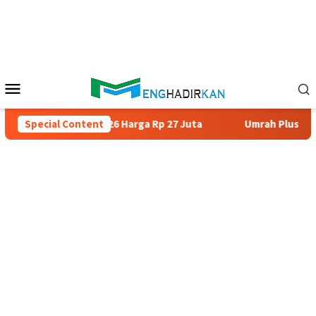
Skip
to
content
Mobile
Menu
 2025/2026 Harga Rp 27 Juta
Special Content
Umrah Plus Turki 12 Hari Sal