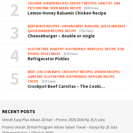
2
CHICKEN
,
DINNER RECIPES
,
EASIEST RECIPES
,
HEALTHY
,
ONE
POT/ONE PAN
,
OVEN BAKED
,
RECIPE
2849 Views
Lemon Honey Balsamic Chicken Recipe
3
BEEF MINCE RECIPES - GROUND BEEF
,
BURGERS
,
QUICK AND EASY
,
QUICK DINNER RECIPES
,
RECIPE
2756 Views
Cheeseburger – double or single
4
GLUTEN FREE
,
HEALTHY
,
KID FRIENDLY
,
MEATLESS
,
RECIPE
,
SIDE
DISHES
,
VEGETABLES
2674 Views
Refrigerator Pickles
5
BEEF
,
CINCO DE MAYO
,
CROCKPOT RECIPES
,
DINNER RECIPES
,
GAME DAY
,
GLUTEN FREE
,
KID FRIENDLY
,
MEXICAN
,
RECIPE
,
TACOS
2572 Views
Crockpot Beef Carnitas – The Cooki…
RECENT POSTS
Umrah Easy Plus Arbain 20 Hari – Promo 2025/2026 Rp 25,5 Juta
Promo Umrah 20 Hari Program Arbain Salam Travel – Hanya Rp 20 Juta
(Keberangkatan 1 Oktober 2025)