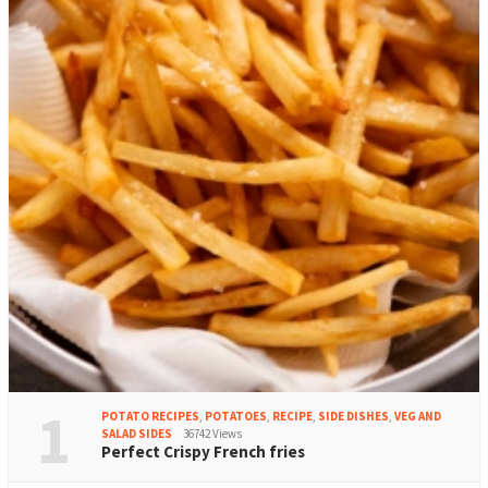
1
POTATO RECIPES
,
POTATOES
,
RECIPE
,
SIDE DISHES
,
VEG AND
SALAD SIDES
36742 Views
Perfect Crispy French fries