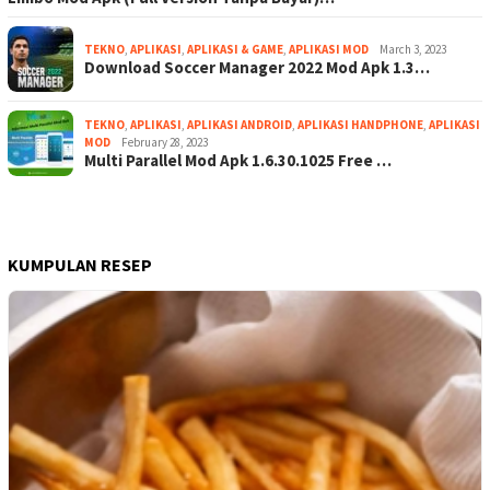
TEKNO
,
APLIKASI
,
APLIKASI & GAME
,
APLIKASI MOD
March 3, 2023
Download Soccer Manager 2022 Mod Apk 1.3…
TEKNO
,
APLIKASI
,
APLIKASI ANDROID
,
APLIKASI HANDPHONE
,
APLIKASI
MOD
February 28, 2023
Multi Parallel Mod Apk 1.6.30.1025 Free …
KUMPULAN RESEP