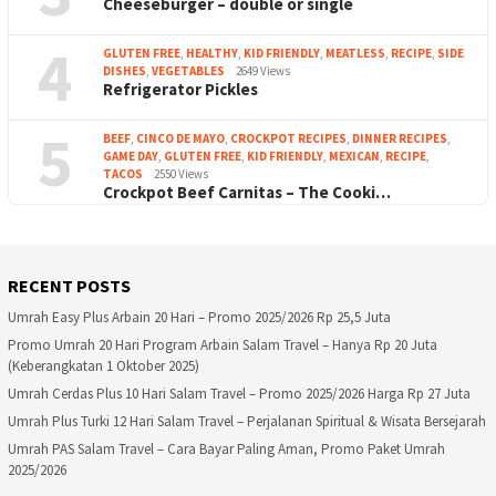
Cheeseburger – double or single
4
GLUTEN FREE
,
HEALTHY
,
KID FRIENDLY
,
MEATLESS
,
RECIPE
,
SIDE
DISHES
,
VEGETABLES
2649 Views
Refrigerator Pickles
5
BEEF
,
CINCO DE MAYO
,
CROCKPOT RECIPES
,
DINNER RECIPES
,
GAME DAY
,
GLUTEN FREE
,
KID FRIENDLY
,
MEXICAN
,
RECIPE
,
TACOS
2550 Views
Crockpot Beef Carnitas – The Cooki…
RECENT POSTS
Umrah Easy Plus Arbain 20 Hari – Promo 2025/2026 Rp 25,5 Juta
Promo Umrah 20 Hari Program Arbain Salam Travel – Hanya Rp 20 Juta
(Keberangkatan 1 Oktober 2025)
Umrah Cerdas Plus 10 Hari Salam Travel – Promo 2025/2026 Harga Rp 27 Juta
Umrah Plus Turki 12 Hari Salam Travel – Perjalanan Spiritual & Wisata Bersejarah
Umrah PAS Salam Travel – Cara Bayar Paling Aman, Promo Paket Umrah
2025/2026