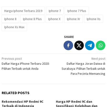
Harga Iphone Terbaru 2019
Iphone 7
Iphone 7 Plus
Iphone 8
Iphone 8 Plus
Iphone X
Iphone Xr
Iphone Xs
Iphone Xs Max
SHARE
Post
Previous post
Next post
Daftar Harga iPhone Terbaru 2020:
Daftar Harga Joran Daiwa di
navigation
Pilihan Terbaik untuk Anda
Surabaya: Pilihan Terbaik untuk
Para Pecinta Memancing
RELATED POSTS
Rekomendasi HP Redmi 9C
Harga HP Redmi 9C dan
Terbaik di Indonesia
Spesifikasi: Kelebihan dan