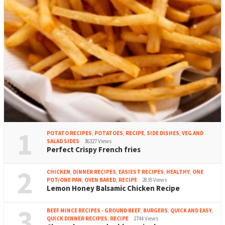
1
POTATO RECIPES
,
POTATOES
,
RECIPE
,
SIDE DISHES
,
VEG AND
SALAD SIDES
36327 Views
Perfect Crispy French fries
2
CHICKEN
,
DINNER RECIPES
,
EASIEST RECIPES
,
HEALTHY
,
ONE
POT/ONE PAN
,
OVEN BAKED
,
RECIPE
2835 Views
Lemon Honey Balsamic Chicken Recipe
3
BEEF MINCE RECIPES - GROUND BEEF
,
BURGERS
,
QUICK AND EASY
,
QUICK DINNER RECIPES
,
RECIPE
2744 Views