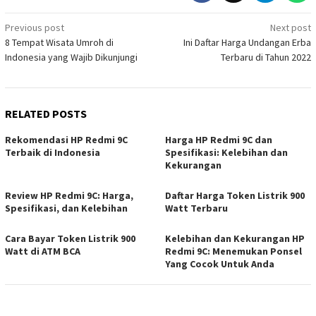
Post
Previous post
Next post
8 Tempat Wisata Umroh di
Ini Daftar Harga Undangan Erba
navigation
Indonesia yang Wajib Dikunjungi
Terbaru di Tahun 2022
RELATED POSTS
Rekomendasi HP Redmi 9C
Harga HP Redmi 9C dan
Terbaik di Indonesia
Spesifikasi: Kelebihan dan
Kekurangan
Review HP Redmi 9C: Harga,
Daftar Harga Token Listrik 900
Spesifikasi, dan Kelebihan
Watt Terbaru
Cara Bayar Token Listrik 900
Kelebihan dan Kekurangan HP
Watt di ATM BCA
Redmi 9C: Menemukan Ponsel
Yang Cocok Untuk Anda