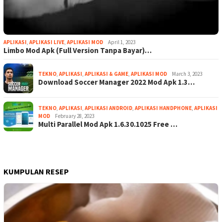
APLIKASI
,
APLIKASI LIVE
,
APLIKASI MOD
April 1, 2023
Limbo Mod Apk (Full Version Tanpa Bayar)…
TEKNO
,
APLIKASI
,
APLIKASI & GAME
,
APLIKASI MOD
March 3, 2023
Download Soccer Manager 2022 Mod Apk 1.3…
TEKNO
,
APLIKASI
,
APLIKASI ANDROID
,
APLIKASI HANDPHONE
,
APLIKASI
MOD
February 28, 2023
Multi Parallel Mod Apk 1.6.30.1025 Free …
KUMPULAN RESEP