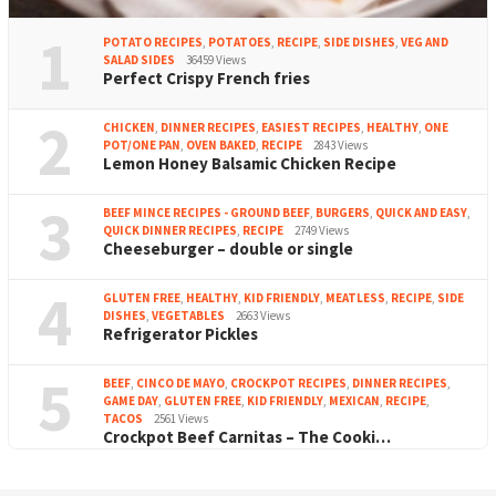
1
POTATO RECIPES
,
POTATOES
,
RECIPE
,
SIDE DISHES
,
VEG AND
SALAD SIDES
36459 Views
Perfect Crispy French fries
2
CHICKEN
,
DINNER RECIPES
,
EASIEST RECIPES
,
HEALTHY
,
ONE
POT/ONE PAN
,
OVEN BAKED
,
RECIPE
2843 Views
Lemon Honey Balsamic Chicken Recipe
3
BEEF MINCE RECIPES - GROUND BEEF
,
BURGERS
,
QUICK AND EASY
,
QUICK DINNER RECIPES
,
RECIPE
2749 Views
Cheeseburger – double or single
4
GLUTEN FREE
,
HEALTHY
,
KID FRIENDLY
,
MEATLESS
,
RECIPE
,
SIDE
DISHES
,
VEGETABLES
2663 Views
Refrigerator Pickles
5
BEEF
,
CINCO DE MAYO
,
CROCKPOT RECIPES
,
DINNER RECIPES
,
GAME DAY
,
GLUTEN FREE
,
KID FRIENDLY
,
MEXICAN
,
RECIPE
,
TACOS
2561 Views
Crockpot Beef Carnitas – The Cooki…