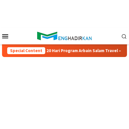
Skip
to
content
Mobile
Menu
Umrah 20 Hari Program Arbain Salam Travel – Hanya Rp 20 Juta (
Special Content