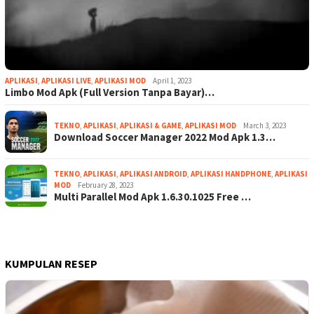
APLIKASI
,
APLIKASI LIVE
,
APLIKASI MOD
April 1, 2023
Limbo Mod Apk (Full Version Tanpa Bayar)…
TEKNO
,
APLIKASI
,
APLIKASI & GAME
,
APLIKASI MOD
March 3, 2023
Download Soccer Manager 2022 Mod Apk 1.3…
TEKNO
,
APLIKASI
,
APLIKASI ANDROID
,
APLIKASI HANDPHONE
,
APLIKASI
MOD
February 28, 2023
Multi Parallel Mod Apk 1.6.30.1025 Free …
KUMPULAN RESEP