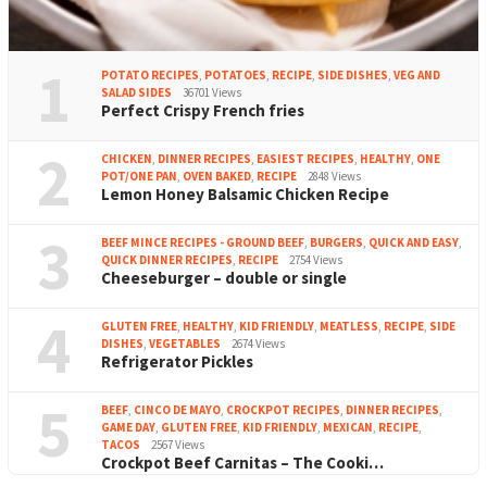
1
POTATO RECIPES
,
POTATOES
,
RECIPE
,
SIDE DISHES
,
VEG AND
SALAD SIDES
36701 Views
Perfect Crispy French fries
2
CHICKEN
,
DINNER RECIPES
,
EASIEST RECIPES
,
HEALTHY
,
ONE
POT/ONE PAN
,
OVEN BAKED
,
RECIPE
2848 Views
Lemon Honey Balsamic Chicken Recipe
3
BEEF MINCE RECIPES - GROUND BEEF
,
BURGERS
,
QUICK AND EASY
,
QUICK DINNER RECIPES
,
RECIPE
2754 Views
Cheeseburger – double or single
4
GLUTEN FREE
,
HEALTHY
,
KID FRIENDLY
,
MEATLESS
,
RECIPE
,
SIDE
DISHES
,
VEGETABLES
2674 Views
Refrigerator Pickles
5
BEEF
,
CINCO DE MAYO
,
CROCKPOT RECIPES
,
DINNER RECIPES
,
GAME DAY
,
GLUTEN FREE
,
KID FRIENDLY
,
MEXICAN
,
RECIPE
,
TACOS
2567 Views
Crockpot Beef Carnitas – The Cooki…