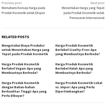
Post
Previous post
Next post
Memahami Konsep Harga pada
Menentukan Harga yang Tepat
navigation
Produk Kosmetik untuk Ekspor
pada Produk Kosmetik untuk
Pemasaran Internasional
RELATED POSTS
Mengetahui Biaya Produksi
Harga Produk Kosmetik
untuk Menentukan Harga yang
Berlabel Cruelty-Free: Apa
Tepat pada Produk Kosmetik
yang Membuatnya Berbeda?
Harga Produk Kosmetik
Harga Produk Kosmetik
Berlabel Vegan: Apa yang
Berlabel Halal: Apa yang
Membuatnya Berbeda?
Membuatnya Berbeda?
Harga Produk Kosmetik
Harga Produk Kosmetik Lokal
dengan Bahan-bahan
vs. Impor: Apa yang Perlu
Berkualitas Tinggi: Apa yang
Dipertimbangkan?
Perlu Dibayar?