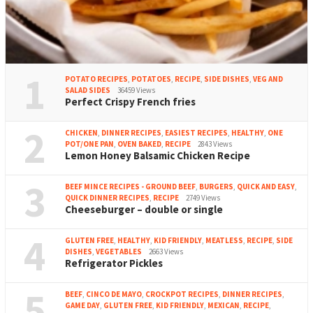
1
POTATO RECIPES
,
POTATOES
,
RECIPE
,
SIDE DISHES
,
VEG AND
SALAD SIDES
36459 Views
Perfect Crispy French fries
2
CHICKEN
,
DINNER RECIPES
,
EASIEST RECIPES
,
HEALTHY
,
ONE
POT/ONE PAN
,
OVEN BAKED
,
RECIPE
2843 Views
Lemon Honey Balsamic Chicken Recipe
3
BEEF MINCE RECIPES - GROUND BEEF
,
BURGERS
,
QUICK AND EASY
,
QUICK DINNER RECIPES
,
RECIPE
2749 Views
Cheeseburger – double or single
4
GLUTEN FREE
,
HEALTHY
,
KID FRIENDLY
,
MEATLESS
,
RECIPE
,
SIDE
DISHES
,
VEGETABLES
2663 Views
Refrigerator Pickles
5
BEEF
,
CINCO DE MAYO
,
CROCKPOT RECIPES
,
DINNER RECIPES
,
GAME DAY
,
GLUTEN FREE
,
KID FRIENDLY
,
MEXICAN
,
RECIPE
,