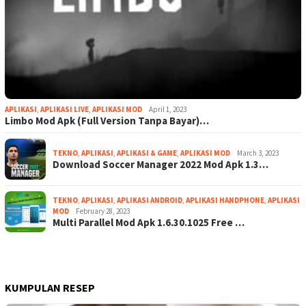
APLIKASI
,
APLIKASI LIVE
,
APLIKASI MOD
April 1, 2023
Limbo Mod Apk (Full Version Tanpa Bayar)…
TEKNO
,
APLIKASI
,
APLIKASI & GAME
,
APLIKASI MOD
March 3, 2023
Download Soccer Manager 2022 Mod Apk 1.3…
TEKNO
,
APLIKASI
,
APLIKASI ANDROID
,
APLIKASI HANDPHONE
,
APLIKASI
MOD
February 28, 2023
Multi Parallel Mod Apk 1.6.30.1025 Free …
KUMPULAN RESEP