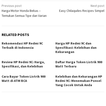
Post
Previous post
Next post
Harga Motor Honda Bekas –
Easy Chilaquiles Recipes Simpel
navigation
Temukan Semua Tipe dan Varian
RELATED POSTS
Rekomendasi HP Redmi 9C
Harga HP Redmi 9C dan
Terbaik di Indonesia
Spesifikasi: Kelebihan dan
Kekurangan
Review HP Redmi 9C: Harga,
Daftar Harga Token Listrik 900
Spesifikasi, dan Kelebihan
Watt Terbaru
Cara Bayar Token Listrik 900
Kelebihan dan Kekurangan HP
Watt di ATM BCA
Redmi 9C: Menemukan Ponsel
Yang Cocok Untuk Anda