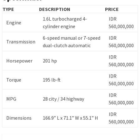
TYPE
DESCRIPTION
PRICE
1.6L turbocharged 4-
IDR
Engine
cylinder engine
560,000,000
6-speed manual or 7-speed
IDR
Transmission
dual-clutch automatic
560,000,000
IDR
Horsepower
201 hp
560,000,000
IDR
Torque
195 lb-ft
560,000,000
IDR
MPG
28 city / 34 highway
560,000,000
IDR
Dimensions
166.9” L x 71.1” W x 55.1” H
560,000,000