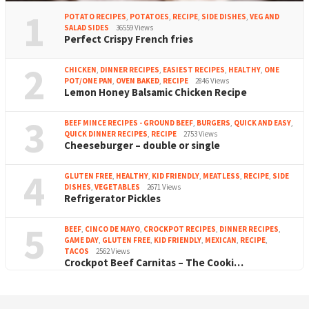
1
POTATO RECIPES
,
POTATOES
,
RECIPE
,
SIDE DISHES
,
VEG AND
SALAD SIDES
36559 Views
Perfect Crispy French fries
2
CHICKEN
,
DINNER RECIPES
,
EASIEST RECIPES
,
HEALTHY
,
ONE
POT/ONE PAN
,
OVEN BAKED
,
RECIPE
2846 Views
Lemon Honey Balsamic Chicken Recipe
3
BEEF MINCE RECIPES - GROUND BEEF
,
BURGERS
,
QUICK AND EASY
,
QUICK DINNER RECIPES
,
RECIPE
2753 Views
Cheeseburger – double or single
4
GLUTEN FREE
,
HEALTHY
,
KID FRIENDLY
,
MEATLESS
,
RECIPE
,
SIDE
DISHES
,
VEGETABLES
2671 Views
Refrigerator Pickles
5
BEEF
,
CINCO DE MAYO
,
CROCKPOT RECIPES
,
DINNER RECIPES
,
GAME DAY
,
GLUTEN FREE
,
KID FRIENDLY
,
MEXICAN
,
RECIPE
,
TACOS
2562 Views
Crockpot Beef Carnitas – The Cooki…