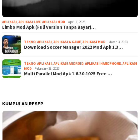
APLIKASI
,
APLIKASI LIVE
,
APLIKASI MOD
April 1, 2023
Limbo Mod Apk (Full Version Tanpa Bayar)…
TEKNO
,
APLIKASI
,
APLIKASI & GAME
,
APLIKASI MOD
March 3, 2023
Download Soccer Manager 2022 Mod Apk 1.3…
TEKNO
,
APLIKASI
,
APLIKASI ANDROID
,
APLIKASI HANDPHONE
,
APLIKASI
MOD
February 28, 2023
Multi Parallel Mod Apk 1.6.30.1025 Free …
KUMPULAN RESEP