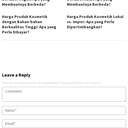
Membuatnya Berbeda?
Membuatnya Berbeda?
Harga Produk Kosmetik
Harga Produk Kosmetik Lokal
dengan Bahan-bahan
vs. Impor: Apa yang Perlu
Berkualitas Tinggi: Apa yang
Dipertimbangkan?
Perlu Dibayar?
Leave a Reply
Your email address will not be published.
Required fields are marked
*