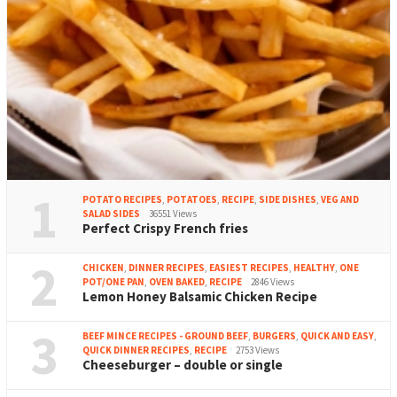
1
POTATO RECIPES
,
POTATOES
,
RECIPE
,
SIDE DISHES
,
VEG AND
SALAD SIDES
36551 Views
Perfect Crispy French fries
2
CHICKEN
,
DINNER RECIPES
,
EASIEST RECIPES
,
HEALTHY
,
ONE
POT/ONE PAN
,
OVEN BAKED
,
RECIPE
2846 Views
Lemon Honey Balsamic Chicken Recipe
3
BEEF MINCE RECIPES - GROUND BEEF
,
BURGERS
,
QUICK AND EASY
,
QUICK DINNER RECIPES
,
RECIPE
2753 Views
Cheeseburger – double or single