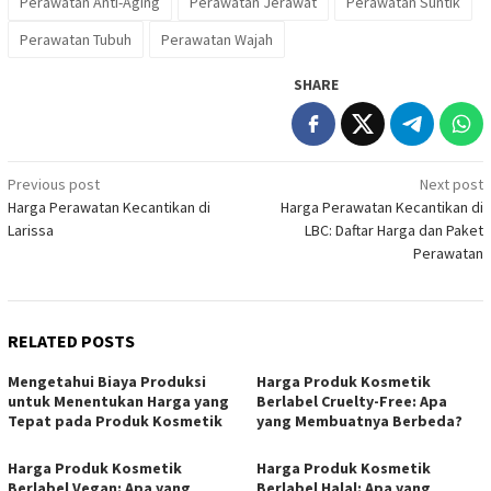
Perawatan Anti-Aging
Perawatan Jerawat
Perawatan Suntik
Perawatan Tubuh
Perawatan Wajah
SHARE
Post
Previous post
Next post
Harga Perawatan Kecantikan di
Harga Perawatan Kecantikan di
navigation
Larissa
LBC: Daftar Harga dan Paket
Perawatan
RELATED POSTS
Mengetahui Biaya Produksi
Harga Produk Kosmetik
untuk Menentukan Harga yang
Berlabel Cruelty-Free: Apa
Tepat pada Produk Kosmetik
yang Membuatnya Berbeda?
Harga Produk Kosmetik
Harga Produk Kosmetik
Berlabel Vegan: Apa yang
Berlabel Halal: Apa yang