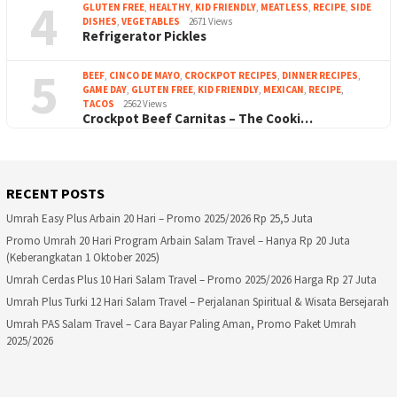
4
GLUTEN FREE
,
HEALTHY
,
KID FRIENDLY
,
MEATLESS
,
RECIPE
,
SIDE
DISHES
,
VEGETABLES
2671 Views
Refrigerator Pickles
5
BEEF
,
CINCO DE MAYO
,
CROCKPOT RECIPES
,
DINNER RECIPES
,
GAME DAY
,
GLUTEN FREE
,
KID FRIENDLY
,
MEXICAN
,
RECIPE
,
TACOS
2562 Views
Crockpot Beef Carnitas – The Cooki…
RECENT POSTS
Umrah Easy Plus Arbain 20 Hari – Promo 2025/2026 Rp 25,5 Juta
Promo Umrah 20 Hari Program Arbain Salam Travel – Hanya Rp 20 Juta
(Keberangkatan 1 Oktober 2025)
Umrah Cerdas Plus 10 Hari Salam Travel – Promo 2025/2026 Harga Rp 27 Juta
Umrah Plus Turki 12 Hari Salam Travel – Perjalanan Spiritual & Wisata Bersejarah
Umrah PAS Salam Travel – Cara Bayar Paling Aman, Promo Paket Umrah
2025/2026