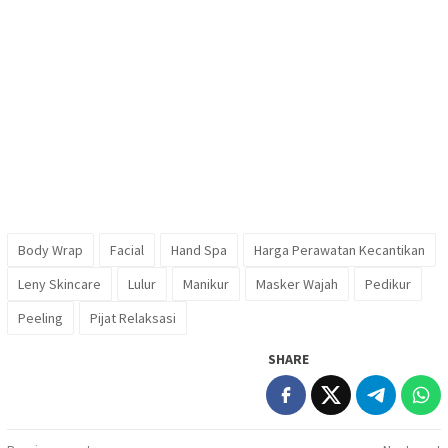
Body Wrap
Facial
Hand Spa
Harga Perawatan Kecantikan
Leny Skincare
Lulur
Manikur
Masker Wajah
Pedikur
Peeling
Pijat Relaksasi
SHARE