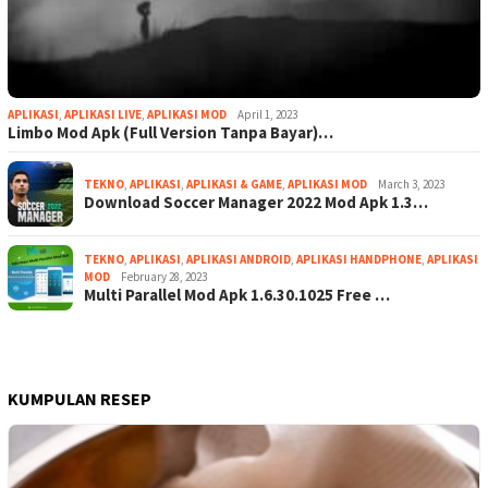
APLIKASI
,
APLIKASI LIVE
,
APLIKASI MOD
April 1, 2023
Limbo Mod Apk (Full Version Tanpa Bayar)…
TEKNO
,
APLIKASI
,
APLIKASI & GAME
,
APLIKASI MOD
March 3, 2023
Download Soccer Manager 2022 Mod Apk 1.3…
TEKNO
,
APLIKASI
,
APLIKASI ANDROID
,
APLIKASI HANDPHONE
,
APLIKASI
MOD
February 28, 2023
Multi Parallel Mod Apk 1.6.30.1025 Free …
KUMPULAN RESEP