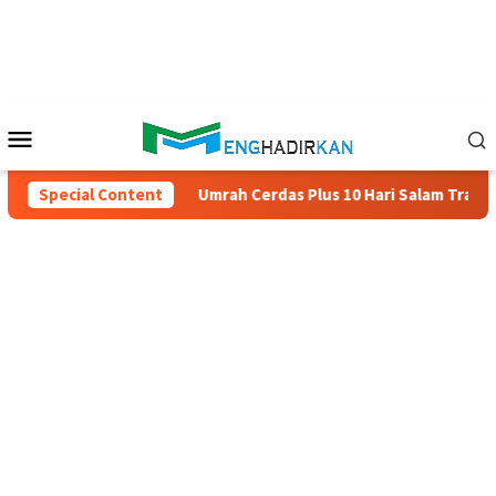
Skip
to
content
Mobile
Menu
5)
Special Content
Umrah Cerdas Plus 10 Hari Salam Travel – Promo 2025/2