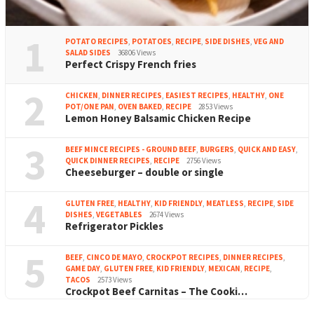
1
POTATO RECIPES
,
POTATOES
,
RECIPE
,
SIDE DISHES
,
VEG AND
SALAD SIDES
36806 Views
Perfect Crispy French fries
2
CHICKEN
,
DINNER RECIPES
,
EASIEST RECIPES
,
HEALTHY
,
ONE
POT/ONE PAN
,
OVEN BAKED
,
RECIPE
2853 Views
Lemon Honey Balsamic Chicken Recipe
3
BEEF MINCE RECIPES - GROUND BEEF
,
BURGERS
,
QUICK AND EASY
,
QUICK DINNER RECIPES
,
RECIPE
2756 Views
Cheeseburger – double or single
4
GLUTEN FREE
,
HEALTHY
,
KID FRIENDLY
,
MEATLESS
,
RECIPE
,
SIDE
DISHES
,
VEGETABLES
2674 Views
Refrigerator Pickles
5
BEEF
,
CINCO DE MAYO
,
CROCKPOT RECIPES
,
DINNER RECIPES
,
GAME DAY
,
GLUTEN FREE
,
KID FRIENDLY
,
MEXICAN
,
RECIPE
,
TACOS
2573 Views
Crockpot Beef Carnitas – The Cooki…