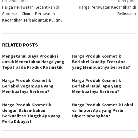
Post
Previous post
Next post
Harga Perawatan Kecantikan di
Harga Perawatan Kecantikan di
navigation
Superskin Clinic – Perawatan
Bellissima
Kecantikan Terbaik untuk Kulitmu
RELATED POSTS
Mengetahui Biaya Produksi
Harga Produk Kosmetik
untuk Menentukan Harga yang
Berlabel Cruelty-Free: Apa
Tepat pada Produk Kosmetik
yang Membuatnya Berbeda?
Harga Produk Kosmetik
Harga Produk Kosmetik
Berlabel Vegan: Apa yang
Berlabel Halal: Apa yang
Membuatnya Berbeda?
Membuatnya Berbeda?
Harga Produk Kosmetik
Harga Produk Kosmetik Lokal
dengan Bahan-bahan
vs. Impor: Apa yang Perlu
Berkualitas Tinggi: Apa yang
Dipertimbangkan?
Perlu Dibayar?