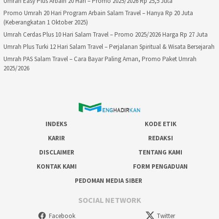
Umrah Easy Plus Arbain 20 Hari – Promo 2025/2026 Rp 25,5 Juta
Promo Umrah 20 Hari Program Arbain Salam Travel – Hanya Rp 20 Juta
(Keberangkatan 1 Oktober 2025)
Umrah Cerdas Plus 10 Hari Salam Travel – Promo 2025/2026 Harga Rp 27 Juta
Umrah Plus Turki 12 Hari Salam Travel – Perjalanan Spiritual & Wisata Bersejarah
Umrah PAS Salam Travel – Cara Bayar Paling Aman, Promo Paket Umrah
2025/2026
INDEKS
KODE ETIK
KARIR
REDAKSI
DISCLAIMER
TENTANG KAMI
KONTAK KAMI
FORM PENGADUAN
PEDOMAN MEDIA SIBER
SOCIAL NETWORK
Facebook
Twitter