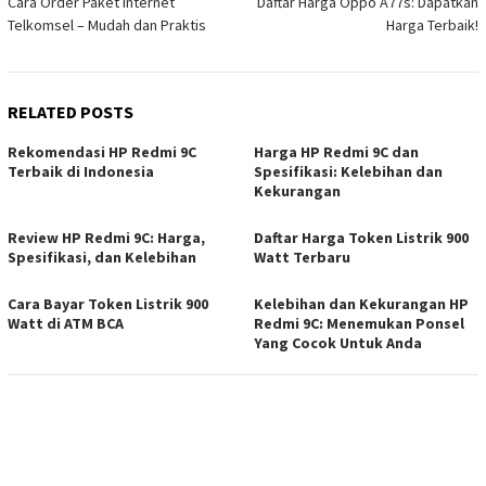
Cara Order Paket Internet
Daftar Harga Oppo A77s: Dapatkan
navigation
Telkomsel – Mudah dan Praktis
Harga Terbaik!
RELATED POSTS
Rekomendasi HP Redmi 9C
Harga HP Redmi 9C dan
Terbaik di Indonesia
Spesifikasi: Kelebihan dan
Kekurangan
Review HP Redmi 9C: Harga,
Daftar Harga Token Listrik 900
Spesifikasi, dan Kelebihan
Watt Terbaru
Cara Bayar Token Listrik 900
Kelebihan dan Kekurangan HP
Watt di ATM BCA
Redmi 9C: Menemukan Ponsel
Yang Cocok Untuk Anda