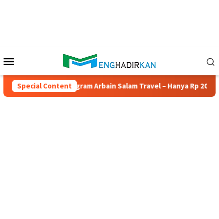
Skip
to
content
Mobile
Menu
20 Hari Program Arbain Salam Travel – Hanya Rp 20 Juta (Kebera
Special Content