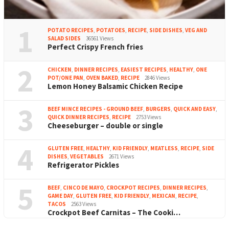
1
POTATO RECIPES
,
POTATOES
,
RECIPE
,
SIDE DISHES
,
VEG AND
SALAD SIDES
36561 Views
Perfect Crispy French fries
2
CHICKEN
,
DINNER RECIPES
,
EASIEST RECIPES
,
HEALTHY
,
ONE
POT/ONE PAN
,
OVEN BAKED
,
RECIPE
2846 Views
Lemon Honey Balsamic Chicken Recipe
3
BEEF MINCE RECIPES - GROUND BEEF
,
BURGERS
,
QUICK AND EASY
,
QUICK DINNER RECIPES
,
RECIPE
2753 Views
Cheeseburger – double or single
4
GLUTEN FREE
,
HEALTHY
,
KID FRIENDLY
,
MEATLESS
,
RECIPE
,
SIDE
DISHES
,
VEGETABLES
2671 Views
Refrigerator Pickles
5
BEEF
,
CINCO DE MAYO
,
CROCKPOT RECIPES
,
DINNER RECIPES
,
GAME DAY
,
GLUTEN FREE
,
KID FRIENDLY
,
MEXICAN
,
RECIPE
,
TACOS
2563 Views
Crockpot Beef Carnitas – The Cooki…