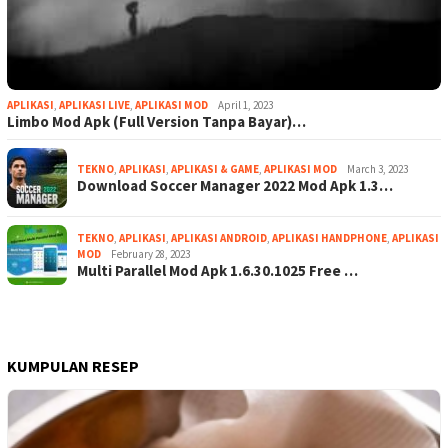
APLIKASI
,
APLIKASI LIVE
,
APLIKASI MOD
April 1, 2023
Limbo Mod Apk (Full Version Tanpa Bayar)…
TEKNO
,
APLIKASI
,
APLIKASI & GAME
,
APLIKASI MOD
March 3, 2023
Download Soccer Manager 2022 Mod Apk 1.3…
TEKNO
,
APLIKASI
,
APLIKASI ANDROID
,
APLIKASI HANDPHONE
,
APLIKASI
MOD
February 28, 2023
Multi Parallel Mod Apk 1.6.30.1025 Free …
KUMPULAN RESEP