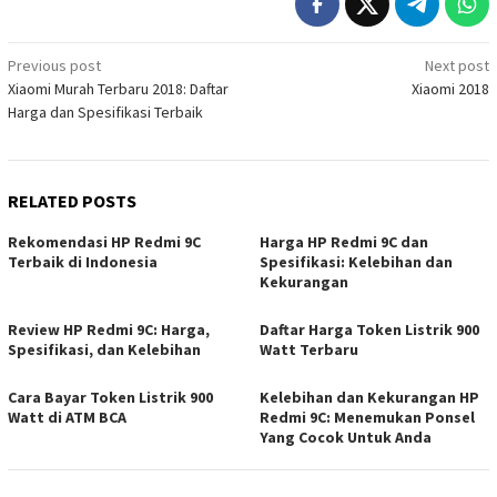
Post
Previous post
Next post
Xiaomi Murah Terbaru 2018: Daftar
Xiaomi 2018
navigation
Harga dan Spesifikasi Terbaik
RELATED POSTS
Rekomendasi HP Redmi 9C
Harga HP Redmi 9C dan
Terbaik di Indonesia
Spesifikasi: Kelebihan dan
Kekurangan
Review HP Redmi 9C: Harga,
Daftar Harga Token Listrik 900
Spesifikasi, dan Kelebihan
Watt Terbaru
Cara Bayar Token Listrik 900
Kelebihan dan Kekurangan HP
Watt di ATM BCA
Redmi 9C: Menemukan Ponsel
Yang Cocok Untuk Anda