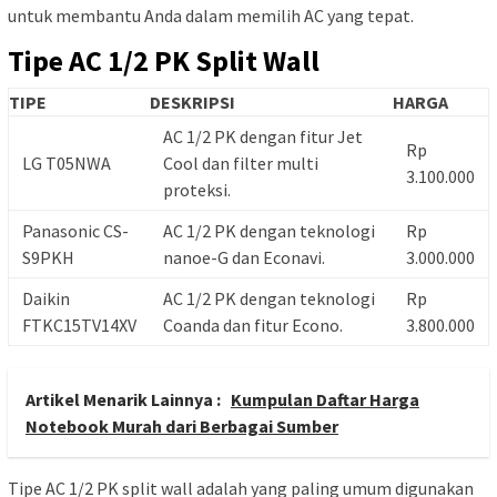
untuk membantu Anda dalam memilih AC yang tepat.
Tipe AC 1/2 PK Split Wall
TIPE
DESKRIPSI
HARGA
AC 1/2 PK dengan fitur Jet
Rp
LG T05NWA
Cool dan filter multi
3.100.000
proteksi.
Panasonic CS-
AC 1/2 PK dengan teknologi
Rp
S9PKH
nanoe-G dan Econavi.
3.000.000
Daikin
AC 1/2 PK dengan teknologi
Rp
FTKC15TV14XV
Coanda dan fitur Econo.
3.800.000
Artikel Menarik Lainnya :
Kumpulan Daftar Harga
Notebook Murah dari Berbagai Sumber
Tipe AC 1/2 PK split wall adalah yang paling umum digunakan