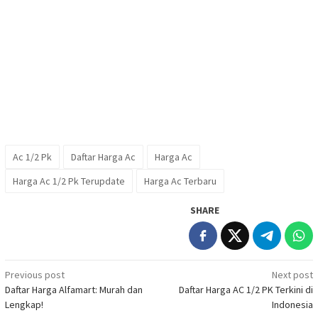
Ac 1/2 Pk
Daftar Harga Ac
Harga Ac
Harga Ac 1/2 Pk Terupdate
Harga Ac Terbaru
SHARE
Post
Previous post
Next post
Daftar Harga Alfamart: Murah dan
Daftar Harga AC 1/2 PK Terkini di
navigation
Lengkap!
Indonesia