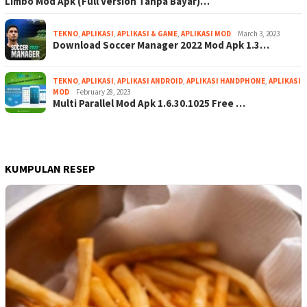
Limbo Mod Apk (Full Version Tanpa Bayar)…
TEKNO
,
APLIKASI
,
APLIKASI & GAME
,
APLIKASI MOD
March 3, 2023
Download Soccer Manager 2022 Mod Apk 1.3…
TEKNO
,
APLIKASI
,
APLIKASI ANDROID
,
APLIKASI HANDPHONE
,
APLIKASI
MOD
February 28, 2023
Multi Parallel Mod Apk 1.6.30.1025 Free …
KUMPULAN RESEP