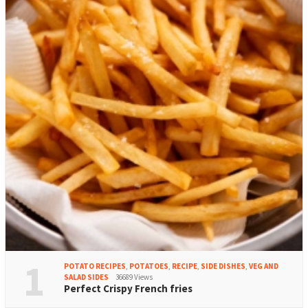
1
POTATO RECIPES
,
POTATOES
,
RECIPE
,
SIDE DISHES
,
VEG AND
SALAD SIDES
36689 Views
Perfect Crispy French fries