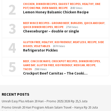
2
CHICKEN
,
DINNER RECIPES
,
EASIEST RECIPES
,
HEALTHY
,
ONE
POT/ONE PAN
,
OVEN BAKED
,
RECIPE
2848 Views
Lemon Honey Balsamic Chicken Recipe
3
BEEF MINCE RECIPES - GROUND BEEF
,
BURGERS
,
QUICK AND EASY
,
QUICK DINNER RECIPES
,
RECIPE
2754 Views
Cheeseburger – double or single
4
GLUTEN FREE
,
HEALTHY
,
KID FRIENDLY
,
MEATLESS
,
RECIPE
,
SIDE
DISHES
,
VEGETABLES
2674 Views
Refrigerator Pickles
5
BEEF
,
CINCO DE MAYO
,
CROCKPOT RECIPES
,
DINNER RECIPES
,
GAME DAY
,
GLUTEN FREE
,
KID FRIENDLY
,
MEXICAN
,
RECIPE
,
TACOS
2566 Views
Crockpot Beef Carnitas – The Cooki…
RECENT POSTS
Umrah Easy Plus Arbain 20 Hari – Promo 2025/2026 Rp 25,5 Juta
Promo Umrah 20 Hari Program Arbain Salam Travel – Hanya Rp 20 Juta