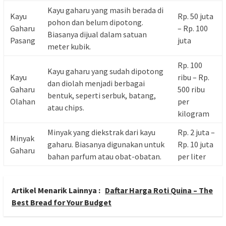
Kayu gaharu yang masih berada di
Kayu
Rp. 50 juta
pohon dan belum dipotong.
Gaharu
– Rp. 100
Biasanya dijual dalam satuan
Pasang
juta
meter kubik.
Rp. 100
Kayu gaharu yang sudah dipotong
Kayu
ribu – Rp.
dan diolah menjadi berbagai
Gaharu
500 ribu
bentuk, seperti serbuk, batang,
Olahan
per
atau chips.
kilogram
Minyak yang diekstrak dari kayu
Rp. 2 juta –
Minyak
gaharu. Biasanya digunakan untuk
Rp. 10 juta
Gaharu
bahan parfum atau obat-obatan.
per liter
Artikel Menarik Lainnya :
Daftar Harga Roti Quina – The
Best Bread for Your Budget