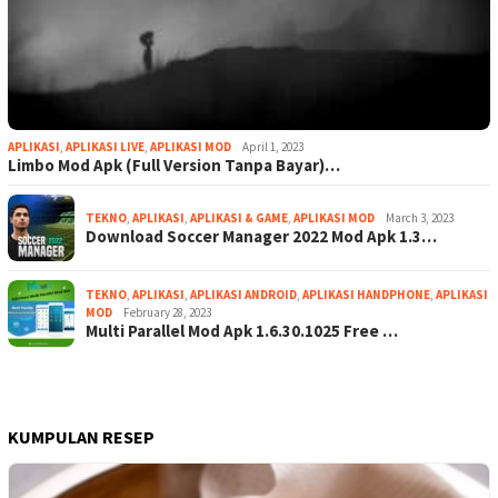
APLIKASI
,
APLIKASI LIVE
,
APLIKASI MOD
April 1, 2023
Limbo Mod Apk (Full Version Tanpa Bayar)…
TEKNO
,
APLIKASI
,
APLIKASI & GAME
,
APLIKASI MOD
March 3, 2023
Download Soccer Manager 2022 Mod Apk 1.3…
TEKNO
,
APLIKASI
,
APLIKASI ANDROID
,
APLIKASI HANDPHONE
,
APLIKASI
MOD
February 28, 2023
Multi Parallel Mod Apk 1.6.30.1025 Free …
KUMPULAN RESEP