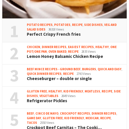
1
POTATO RECIPES
,
POTATOES
,
RECIPE
,
SIDE DISHES
,
VEG AND
SALAD SIDES
36318 Views
Perfect Crispy French fries
2
CHICKEN
,
DINNER RECIPES
,
EASIEST RECIPES
,
HEALTHY
,
ONE
POT/ONE PAN
,
OVEN BAKED
,
RECIPE
2835 Views
Lemon Honey Balsamic Chicken Recipe
3
BEEF MINCE RECIPES - GROUND BEEF
,
BURGERS
,
QUICK AND EASY
,
QUICK DINNER RECIPES
,
RECIPE
2743 Views
Cheeseburger – double or single
4
GLUTEN FREE
,
HEALTHY
,
KID FRIENDLY
,
MEATLESS
,
RECIPE
,
SIDE
DISHES
,
VEGETABLES
2649 Views
Refrigerator Pickles
5
BEEF
,
CINCO DE MAYO
,
CROCKPOT RECIPES
,
DINNER RECIPES
,
GAME DAY
,
GLUTEN FREE
,
KID FRIENDLY
,
MEXICAN
,
RECIPE
,
TACOS
2550 Views
Crockpot Beef Carnitas – The Cooki…