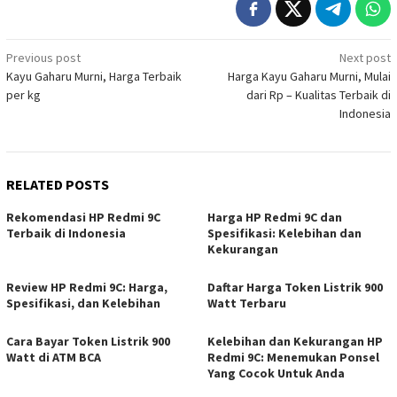
Post
Previous post
Next post
Kayu Gaharu Murni, Harga Terbaik
Harga Kayu Gaharu Murni, Mulai
navigation
per kg
dari Rp – Kualitas Terbaik di
Indonesia
RELATED POSTS
Rekomendasi HP Redmi 9C
Harga HP Redmi 9C dan
Terbaik di Indonesia
Spesifikasi: Kelebihan dan
Kekurangan
Review HP Redmi 9C: Harga,
Daftar Harga Token Listrik 900
Spesifikasi, dan Kelebihan
Watt Terbaru
Cara Bayar Token Listrik 900
Kelebihan dan Kekurangan HP
Watt di ATM BCA
Redmi 9C: Menemukan Ponsel
Yang Cocok Untuk Anda