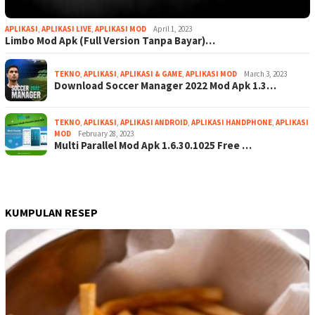
APLIKASI
,
APLIKASI LIVE
,
APLIKASI MOD
April 1, 2023
Limbo Mod Apk (Full Version Tanpa Bayar)…
TEKNO
,
APLIKASI
,
APLIKASI & GAME
,
APLIKASI MOD
March 3, 2023
Download Soccer Manager 2022 Mod Apk 1.3…
TEKNO
,
APLIKASI
,
APLIKASI ANDROID
,
APLIKASI HANDPHONE
,
APLIKASI
MOD
February 28, 2023
Multi Parallel Mod Apk 1.6.30.1025 Free …
KUMPULAN RESEP