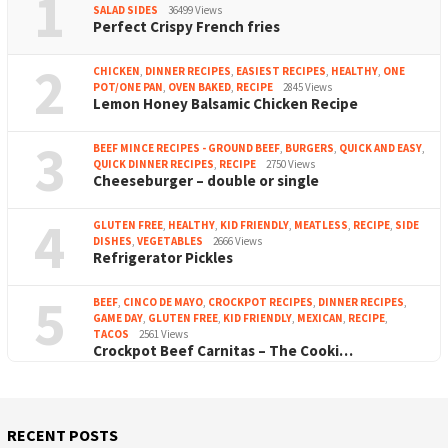
1
SALAD SIDES
36499 Views
Perfect Crispy French fries
2
CHICKEN
,
DINNER RECIPES
,
EASIEST RECIPES
,
HEALTHY
,
ONE
POT/ONE PAN
,
OVEN BAKED
,
RECIPE
2845 Views
Lemon Honey Balsamic Chicken Recipe
3
BEEF MINCE RECIPES - GROUND BEEF
,
BURGERS
,
QUICK AND EASY
,
QUICK DINNER RECIPES
,
RECIPE
2750 Views
Cheeseburger – double or single
4
GLUTEN FREE
,
HEALTHY
,
KID FRIENDLY
,
MEATLESS
,
RECIPE
,
SIDE
DISHES
,
VEGETABLES
2666 Views
Refrigerator Pickles
5
BEEF
,
CINCO DE MAYO
,
CROCKPOT RECIPES
,
DINNER RECIPES
,
GAME DAY
,
GLUTEN FREE
,
KID FRIENDLY
,
MEXICAN
,
RECIPE
,
TACOS
2561 Views
Crockpot Beef Carnitas – The Cooki…
RECENT POSTS