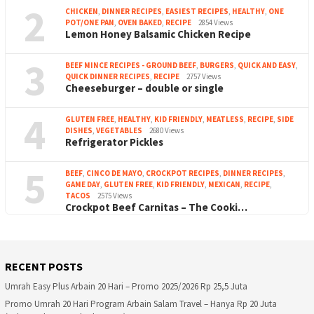
2
CHICKEN
,
DINNER RECIPES
,
EASIEST RECIPES
,
HEALTHY
,
ONE
POT/ONE PAN
,
OVEN BAKED
,
RECIPE
2854 Views
Lemon Honey Balsamic Chicken Recipe
3
BEEF MINCE RECIPES - GROUND BEEF
,
BURGERS
,
QUICK AND EASY
,
QUICK DINNER RECIPES
,
RECIPE
2757 Views
Cheeseburger – double or single
4
GLUTEN FREE
,
HEALTHY
,
KID FRIENDLY
,
MEATLESS
,
RECIPE
,
SIDE
DISHES
,
VEGETABLES
2680 Views
Refrigerator Pickles
5
BEEF
,
CINCO DE MAYO
,
CROCKPOT RECIPES
,
DINNER RECIPES
,
GAME DAY
,
GLUTEN FREE
,
KID FRIENDLY
,
MEXICAN
,
RECIPE
,
TACOS
2575 Views
Crockpot Beef Carnitas – The Cooki…
RECENT POSTS
Umrah Easy Plus Arbain 20 Hari – Promo 2025/2026 Rp 25,5 Juta
Promo Umrah 20 Hari Program Arbain Salam Travel – Hanya Rp 20 Juta