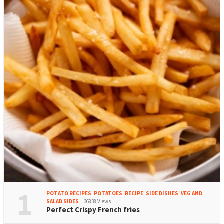
1
POTATO RECIPES
,
POTATOES
,
RECIPE
,
SIDE DISHES
,
VEG AND
SALAD SIDES
36838 Views
Perfect Crispy French fries