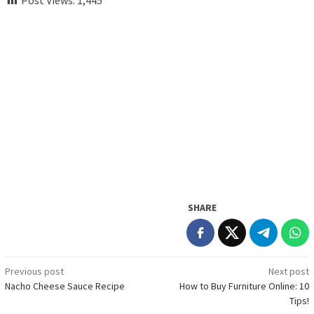
Post Views:
1,445
SHARE
Post
Previous post
Next post
Nacho Cheese Sauce Recipe
How to Buy Furniture Online: 10
navigation
Tips!