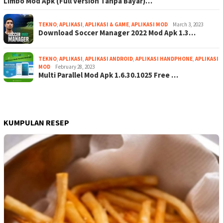
Limbo Mod Apk (Full Version Tanpa Bayar)…
TEKNO
,
APLIKASI
,
APLIKASI & GAME
,
APLIKASI MOD
March 3, 2023
Download Soccer Manager 2022 Mod Apk 1.3…
TEKNO
,
APLIKASI
,
APLIKASI ANDROID
,
APLIKASI HANDPHONE
,
APLIKASI
MOD
February 28, 2023
Multi Parallel Mod Apk 1.6.30.1025 Free …
KUMPULAN RESEP