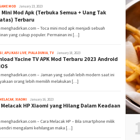
GAME MOD
Samudranesia
January 23, 2023
 Mini Mod Apk (Terbuka Semua + Uang Tak
atas) Terbaru
] menghadirkan.com – Toca mini mod apk menjadi sebuah
nan yang cukup populer. Permainan ini […]
SI
,
APLIKASI LIVE
,
PIALA DUNIA
,
TV
Samudranesia
January 18, 2023
load Yacine TV APK Mod Terbaru 2023 Android
iOS
 menghadirkan.com – Jaman yang sudah lebih modern saat ini
yakaan orang lebih memilih melakukan […]
MELACAK
,
XIAOMI
Samudranesia
January 16, 2023
 Melacak HP Xiaomi yang Hilang Dalam Keadaan
 menghadirkan.com – Cara Melacak HP – Bila smartphone milik
sendiri mengalami kehilangan maka […]