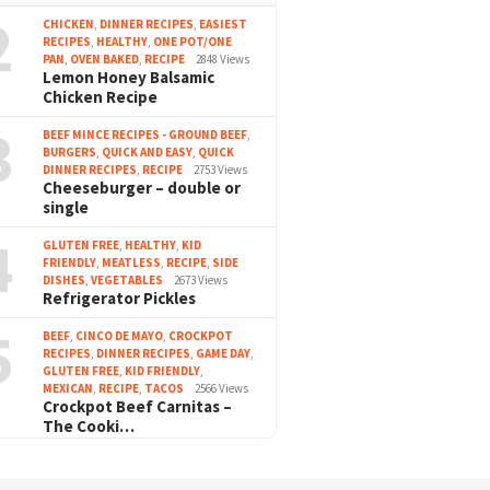
2
CHICKEN
,
DINNER RECIPES
,
EASIEST
RECIPES
,
HEALTHY
,
ONE POT/ONE
PAN
,
OVEN BAKED
,
RECIPE
2848 Views
Lemon Honey Balsamic
Chicken Recipe
3
BEEF MINCE RECIPES - GROUND BEEF
,
BURGERS
,
QUICK AND EASY
,
QUICK
DINNER RECIPES
,
RECIPE
2753 Views
Cheeseburger – double or
single
4
GLUTEN FREE
,
HEALTHY
,
KID
FRIENDLY
,
MEATLESS
,
RECIPE
,
SIDE
DISHES
,
VEGETABLES
2673 Views
Refrigerator Pickles
5
BEEF
,
CINCO DE MAYO
,
CROCKPOT
RECIPES
,
DINNER RECIPES
,
GAME DAY
,
GLUTEN FREE
,
KID FRIENDLY
,
MEXICAN
,
RECIPE
,
TACOS
2566 Views
Crockpot Beef Carnitas –
The Cooki…