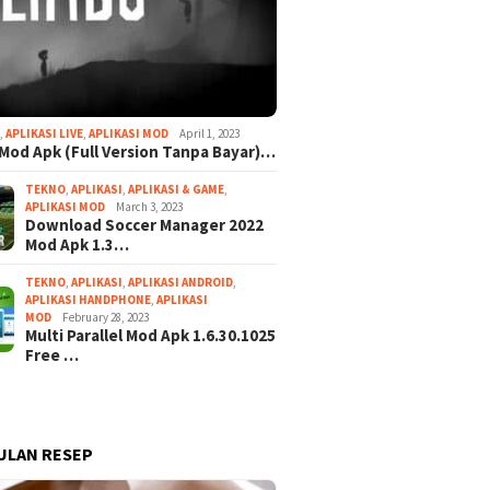
I
,
APLIKASI LIVE
,
APLIKASI MOD
April 1, 2023
Mod Apk (Full Version Tanpa Bayar)…
TEKNO
,
APLIKASI
,
APLIKASI & GAME
,
APLIKASI MOD
March 3, 2023
Download Soccer Manager 2022
Mod Apk 1.3…
TEKNO
,
APLIKASI
,
APLIKASI ANDROID
,
APLIKASI HANDPHONE
,
APLIKASI
MOD
February 28, 2023
Multi Parallel Mod Apk 1.6.30.1025
Free …
ULAN RESEP