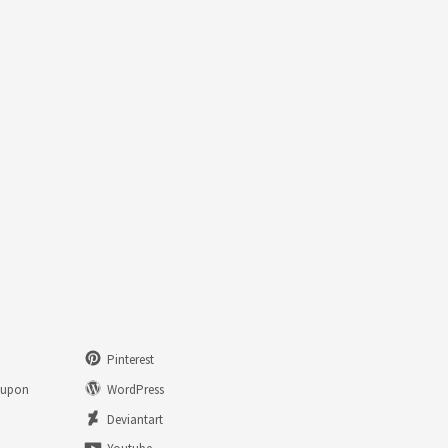
Pinterest
eupon
WordPress
n
Deviantart