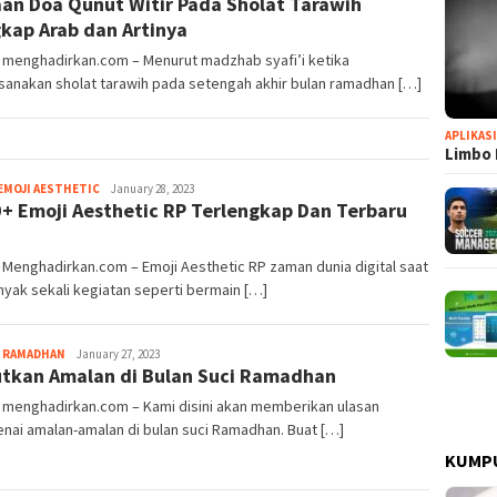
an Doa Qunut Witir Pada Sholat Tarawih
kap Arab dan Artinya
 menghadirkan.com – Menurut madzhab syafi’i ketika
anakan sholat tarawih pada setengah akhir bulan ramadhan […]
APLIKAS
Limbo 
EMOJI AESTHETIC
Samudranesia
January 28, 2023
+ Emoji Aesthetic RP Terlengkap Dan Terbaru
3
 Menghadirkan.com – Emoji Aesthetic RP zaman dunia digital saat
anyak sekali kegiatan seperti bermain […]
,
RAMADHAN
Samudranesia
January 27, 2023
tkan Amalan di Bulan Suci Ramadhan
 menghadirkan.com – Kami disini akan memberikan ulasan
ai amalan-amalan di bulan suci Ramadhan. Buat […]
KUMP