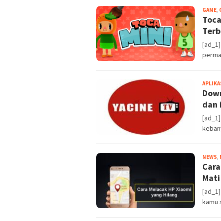
GAME
,
Toca
Terb
[ad_1
permai
APLIKA
Down
dan 
[ad_1]
keban
NEWS
,
Cara
Mati
[ad_1]
kamu 