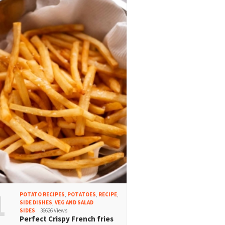
1
POTATO RECIPES
,
POTATOES
,
RECIPE
,
SIDE DISHES
,
VEG AND SALAD
SIDES
36626 Views
Perfect Crispy French fries