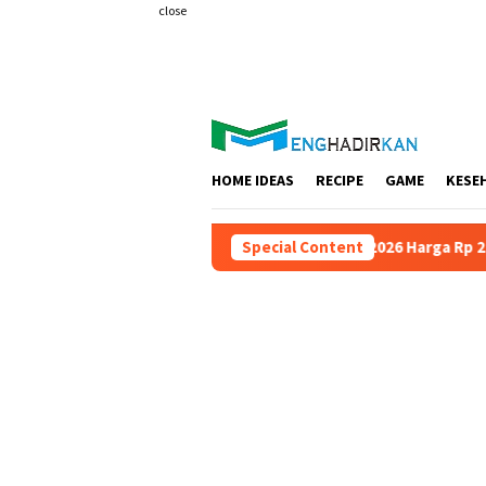
Skip
close
to
content
HOME IDEAS
RECIPE
GAME
KESE
 Plus 10 Hari Salam Travel – Promo 2025/2026 Harga Rp 27 Juta
Special Content