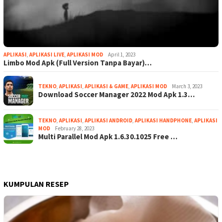
APLIKASI
,
APLIKASI LIVE
,
APLIKASI MOD
April 1, 2023
Limbo Mod Apk (Full Version Tanpa Bayar)…
TEKNO
,
APLIKASI
,
APLIKASI & GAME
,
APLIKASI MOD
March 3, 2023
Download Soccer Manager 2022 Mod Apk 1.3…
TEKNO
,
APLIKASI
,
APLIKASI ANDROID
,
APLIKASI HANDPHONE
,
APLIKASI
MOD
February 28, 2023
Multi Parallel Mod Apk 1.6.30.1025 Free …
KUMPULAN RESEP