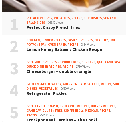
1
POTATO RECIPES
,
POTATOES
,
RECIPE
,
SIDE DISHES
,
VEG AND
SALAD SIDES
36850 Views
Perfect Crispy French fries
2
CHICKEN
,
DINNER RECIPES
,
EASIEST RECIPES
,
HEALTHY
,
ONE
POT/ONE PAN
,
OVEN BAKED
,
RECIPE
2854 Views
Lemon Honey Balsamic Chicken Recipe
3
BEEF MINCE RECIPES - GROUND BEEF
,
BURGERS
,
QUICK AND EASY
,
QUICK DINNER RECIPES
,
RECIPE
2760 Views
Cheeseburger – double or single
4
GLUTEN FREE
,
HEALTHY
,
KID FRIENDLY
,
MEATLESS
,
RECIPE
,
SIDE
DISHES
,
VEGETABLES
2680 Views
Refrigerator Pickles
5
BEEF
,
CINCO DE MAYO
,
CROCKPOT RECIPES
,
DINNER RECIPES
,
GAME DAY
,
GLUTEN FREE
,
KID FRIENDLY
,
MEXICAN
,
RECIPE
,
TACOS
2575 Views
Crockpot Beef Carnitas – The Cooki…