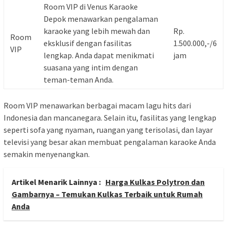
Room VIP di Venus Karaoke
Depok menawarkan pengalaman
karaoke yang lebih mewah dan
Rp.
Room
eksklusif dengan fasilitas
1.500.000,-/6
VIP
lengkap. Anda dapat menikmati
jam
suasana yang intim dengan
teman-teman Anda.
Room VIP menawarkan berbagai macam lagu hits dari
Indonesia dan mancanegara. Selain itu, fasilitas yang lengkap
seperti sofa yang nyaman, ruangan yang terisolasi, dan layar
televisi yang besar akan membuat pengalaman karaoke Anda
semakin menyenangkan.
Artikel Menarik Lainnya :
Harga Kulkas Polytron dan
Gambarnya – Temukan Kulkas Terbaik untuk Rumah
Anda