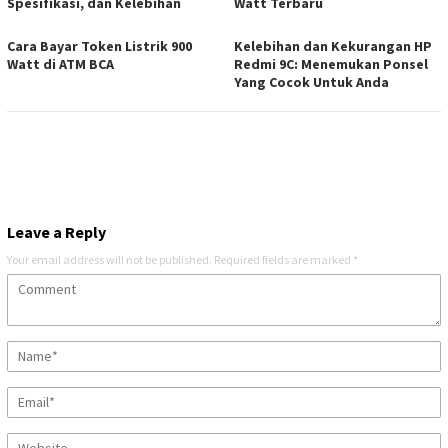
Spesifikasi, dan Kelebihan
Watt Terbaru
Cara Bayar Token Listrik 900
Kelebihan dan Kekurangan HP
Watt di ATM BCA
Redmi 9C: Menemukan Ponsel
Yang Cocok Untuk Anda
Leave a Reply
Your email address will not be published.
Required fields are marked
*