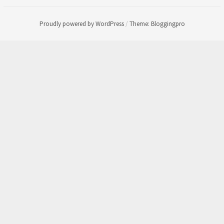
Proudly powered by WordPress
/
Theme: Bloggingpro