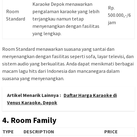
Karaoke Depok menawarkan
Rp.
Room
pengalaman karaoke yang lebih
500.000,-/6
Standard
terjangkau namun tetap
jam
menyenangkan dengan fasilitas
yang lengkap.
Room Standard menawarkan suasana yang santai dan
menyenangkan dengan fasilitas seperti sofa, layar televisi, dan
sistem audio yang berkualitas. Anda dapat menikmati berbagai
macam lagu hits dari Indonesia dan mancanegara dalam
suasana yang menyenangkan.
Artikel Menarik Lainnya :
Daftar Harga Karaoke di
Venus Karaoke, Depok
4. Room Family
TYPE
DESCRIPTION
PRICE