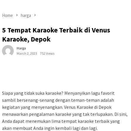
Home
harga
5 Tempat Karaoke Terbaik di Venus
Karaoke, Depok
Harga
March 2, 2023
752 Views
Siapa yang tidak suka karaoke? Menyanyikan lagu favorit
sambil bersenang-senang dengan teman-teman adalah
kegiatan yang menyenangkan. Venus Karaoke di Depok
menawarkan pengalaman karaoke yang tak terlupakan. Di sini,
Anda dapat menemukan lima tempat karaoke terbaik yang
akan membuat Anda ingin kembali lagi dan lagi.