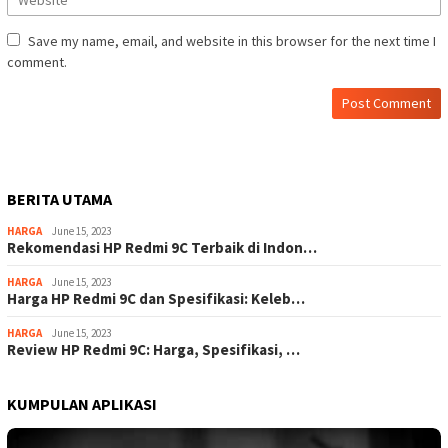
Save my name, email, and website in this browser for the next time I
comment.
BERITA UTAMA
HARGA
June 15, 2023
Rekomendasi HP Redmi 9C Terbaik di Indon…
HARGA
June 15, 2023
Harga HP Redmi 9C dan Spesifikasi: Keleb…
HARGA
June 15, 2023
Review HP Redmi 9C: Harga, Spesifikasi, …
KUMPULAN APLIKASI