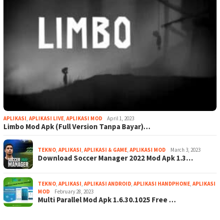
APLIKASI
,
APLIKASI LIVE
,
APLIKASI MOD
April 1, 2023
Limbo Mod Apk (Full Version Tanpa Bayar)…
TEKNO
,
APLIKASI
,
APLIKASI & GAME
,
APLIKASI MOD
March 3, 2023
Download Soccer Manager 2022 Mod Apk 1.3…
TEKNO
,
APLIKASI
,
APLIKASI ANDROID
,
APLIKASI HANDPHONE
,
APLIKASI
MOD
February 28, 2023
Multi Parallel Mod Apk 1.6.30.1025 Free …