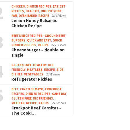
2
CHICKEN
,
DINNER RECIPES
,
EASIEST
RECIPES
,
HEALTHY
,
ONE POT/ONE
PAN
,
OVEN BAKED
,
RECIPE
2848 Views
Lemon Honey Balsamic
Chicken Recipe
3
BEEF MINCE RECIPES - GROUND BEEF
,
BURGERS
,
QUICK AND EASY
,
QUICK
DINNER RECIPES
,
RECIPE
2753 Views
Cheeseburger – double or
single
4
GLUTEN FREE
,
HEALTHY
,
KID
FRIENDLY
,
MEATLESS
,
RECIPE
,
SIDE
DISHES
,
VEGETABLES
2674 Views
Refrigerator Pickles
5
BEEF
,
CINCO DE MAYO
,
CROCKPOT
RECIPES
,
DINNER RECIPES
,
GAME DAY
,
GLUTEN FREE
,
KID FRIENDLY
,
MEXICAN
,
RECIPE
,
TACOS
2566 Views
Crockpot Beef Carnitas –
The Cooki…