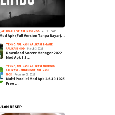
I
,
APLIKASI LIVE
,
APLIKASI MOD
April 1, 2023
Mod Apk (Full Version Tanpa Bayar)…
TEKNO
,
APLIKASI
,
APLIKASI & GAME
,
APLIKASI MOD
March 3, 2023
Download Soccer Manager 2022
Mod Apk 1.3…
TEKNO
,
APLIKASI
,
APLIKASI ANDROID
,
APLIKASI HANDPHONE
,
APLIKASI
MOD
February 28, 2023
Multi Parallel Mod Apk 1.6.30.1025
Free …
ULAN RESEP