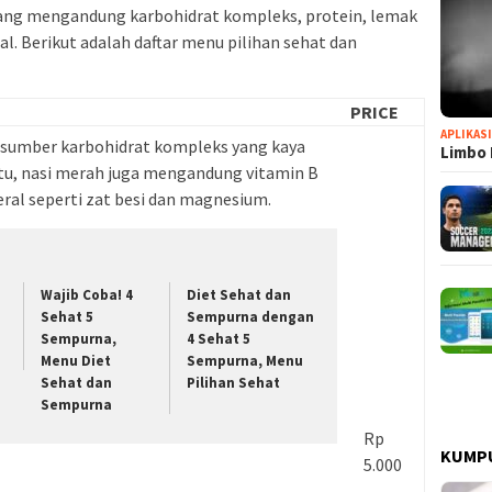
ng mengandung karbohidrat kompleks, protein, lemak
al. Berikut adalah daftar menu pilihan sehat dan
PRICE
APLIKAS
 sumber karbohidrat kompleks yang kaya
Limbo 
 itu, nasi merah juga mengandung vitamin B
ral seperti zat besi dan magnesium.
Wajib Coba! 4
Diet Sehat dan
Sehat 5
Sempurna dengan
Sempurna,
4 Sehat 5
Menu Diet
Sempurna, Menu
Sehat dan
Pilihan Sehat
Sempurna
Rp
KUMP
5.000