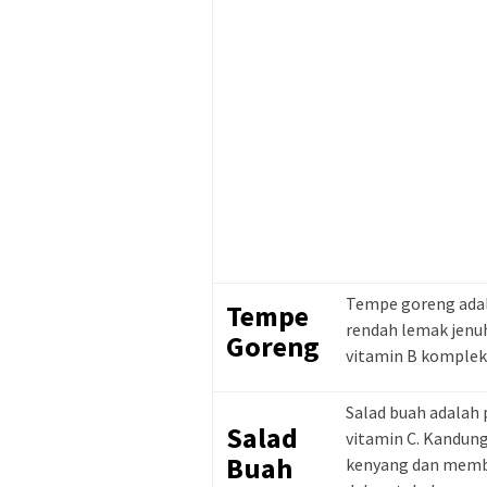
Tempe goreng adal
Tempe
rendah lemak jenuh
Goreng
vitamin B kompleks
Salad buah adalah 
Salad
vitamin C. Kandung
Buah
kenyang dan memb