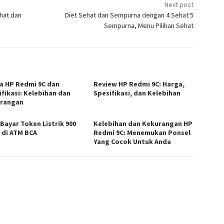
Next post
hat dan
Diet Sehat dan Sempurna dengan 4 Sehat 5
Sempurna, Menu Pilihan Sehat
a HP Redmi 9C dan
Review HP Redmi 9C: Harga,
ifikasi: Kelebihan dan
Spesifikasi, dan Kelebihan
rangan
 Bayar Token Listrik 900
Kelebihan dan Kekurangan HP
 di ATM BCA
Redmi 9C: Menemukan Ponsel
Yang Cocok Untuk Anda