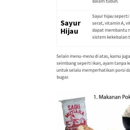
dalam tubuh.
Sayur hijau seper
Sayur
serat, vitamin A, v
Hijau
dapat membantu me
sistem kekebalan 
Selain menu-menu di atas, kamu juga
seimbang seperti ikan, ayam tanpa k
untuk selalu memperhatikan porsi d
bugar.