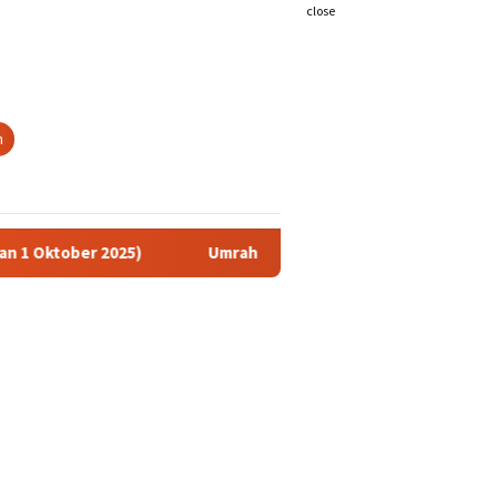
close
h
2025)
Umrah Cerdas Plus 10 Hari Salam Travel – Promo 202