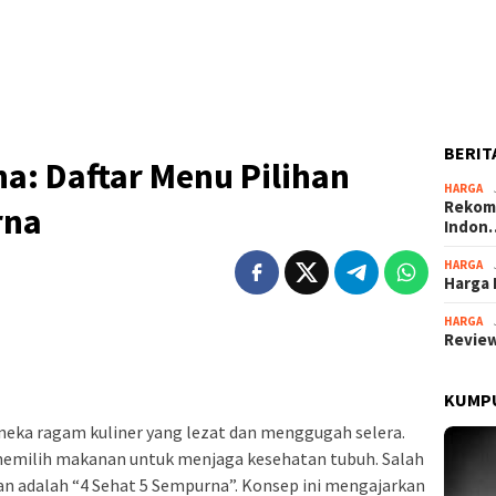
BERIT
a: Daftar Menu Pilihan
HARGA
Rekome
rna
Indon
HARGA
Harga 
HARGA
Review
KUMPU
eka ragam kuliner yang lezat dan menggugah selera.
 memilih makanan untuk menjaga kesehatan tubuh. Salah
uan adalah “4 Sehat 5 Sempurna”. Konsep ini mengajarkan