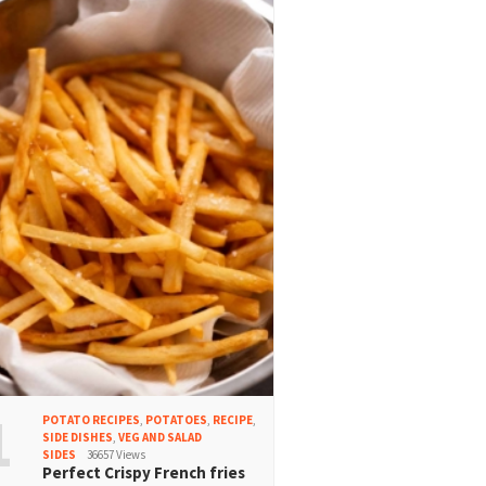
1
POTATO RECIPES
,
POTATOES
,
RECIPE
,
SIDE DISHES
,
VEG AND SALAD
SIDES
36657 Views
Perfect Crispy French fries