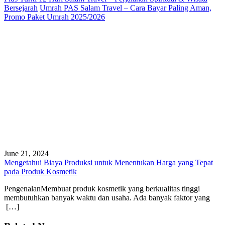
Bersejarah
Umrah PAS Salam Travel – Cara Bayar Paling Aman,
Promo Paket Umrah 2025/2026
June 21, 2024
Mengetahui Biaya Produksi untuk Menentukan Harga yang Tepat
pada Produk Kosmetik
PengenalanMembuat produk kosmetik yang berkualitas tinggi
membutuhkan banyak waktu dan usaha. Ada banyak faktor yang
[…]