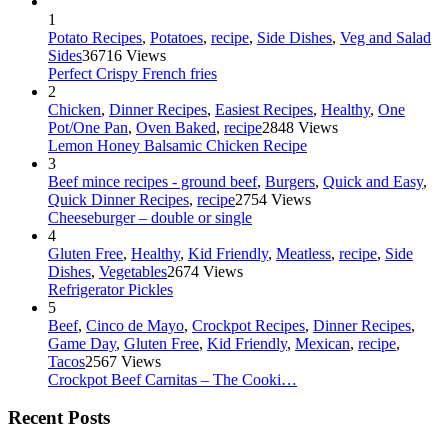
1
Potato Recipes
,
Potatoes
,
recipe
,
Side Dishes
,
Veg and Salad
Sides
36716 Views
Perfect Crispy French fries
2
Chicken
,
Dinner Recipes
,
Easiest Recipes
,
Healthy
,
One
Pot/One Pan
,
Oven Baked
,
recipe
2848 Views
Lemon Honey Balsamic Chicken Recipe
3
Beef mince recipes - ground beef
,
Burgers
,
Quick and Easy
,
Quick Dinner Recipes
,
recipe
2754 Views
Cheeseburger – double or single
4
Gluten Free
,
Healthy
,
Kid Friendly
,
Meatless
,
recipe
,
Side
Dishes
,
Vegetables
2674 Views
Refrigerator Pickles
5
Beef
,
Cinco de Mayo
,
Crockpot Recipes
,
Dinner Recipes
,
Game Day
,
Gluten Free
,
Kid Friendly
,
Mexican
,
recipe
,
Tacos
2567 Views
Crockpot Beef Carnitas – The Cooki…
Recent Posts