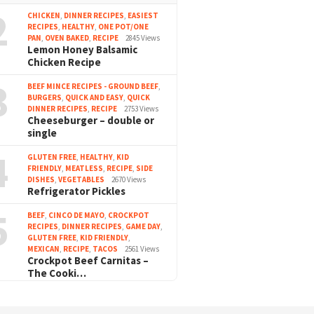
2
CHICKEN
,
DINNER RECIPES
,
EASIEST
RECIPES
,
HEALTHY
,
ONE POT/ONE
PAN
,
OVEN BAKED
,
RECIPE
2845 Views
Lemon Honey Balsamic
Chicken Recipe
3
BEEF MINCE RECIPES - GROUND BEEF
,
BURGERS
,
QUICK AND EASY
,
QUICK
DINNER RECIPES
,
RECIPE
2753 Views
Cheeseburger – double or
single
4
GLUTEN FREE
,
HEALTHY
,
KID
FRIENDLY
,
MEATLESS
,
RECIPE
,
SIDE
DISHES
,
VEGETABLES
2670 Views
Refrigerator Pickles
5
BEEF
,
CINCO DE MAYO
,
CROCKPOT
RECIPES
,
DINNER RECIPES
,
GAME DAY
,
GLUTEN FREE
,
KID FRIENDLY
,
MEXICAN
,
RECIPE
,
TACOS
2561 Views
Crockpot Beef Carnitas –
The Cooki…