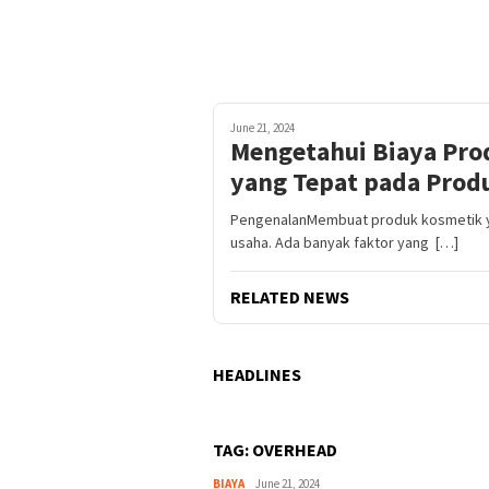
June 21, 2024
Mengetahui Biaya Pro
yang Tepat pada Prod
PengenalanMembuat produk kosmetik y
usaha. Ada banyak faktor yang […]
RELATED NEWS
HEADLINES
TAG:
OVERHEAD
BIAYA
Harga
June 21, 2024