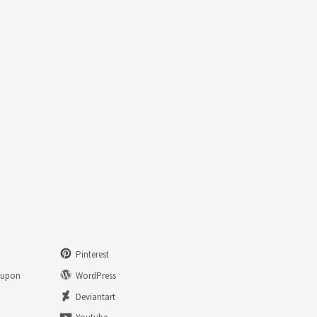
Pinterest
eupon
WordPress
n
Deviantart