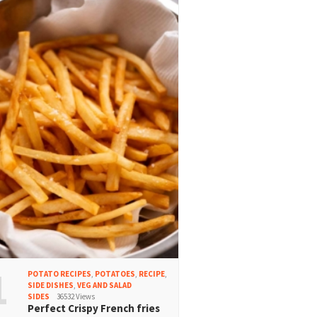
1
POTATO RECIPES
,
POTATOES
,
RECIPE
,
SIDE DISHES
,
VEG AND SALAD
SIDES
36532 Views
Perfect Crispy French fries