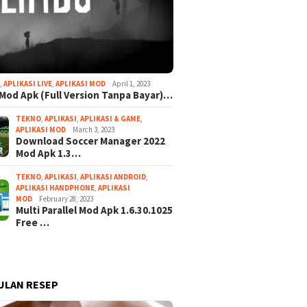
I
,
APLIKASI LIVE
,
APLIKASI MOD
April 1, 2023
Mod Apk (Full Version Tanpa Bayar)…
TEKNO
,
APLIKASI
,
APLIKASI & GAME
,
APLIKASI MOD
March 3, 2023
Download Soccer Manager 2022
Mod Apk 1.3…
TEKNO
,
APLIKASI
,
APLIKASI ANDROID
,
APLIKASI HANDPHONE
,
APLIKASI
MOD
February 28, 2023
Multi Parallel Mod Apk 1.6.30.1025
Free …
ULAN RESEP