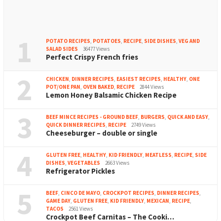
1
POTATO RECIPES
,
POTATOES
,
RECIPE
,
SIDE DISHES
,
VEG AND
SALAD SIDES
36477 Views
Perfect Crispy French fries
2
CHICKEN
,
DINNER RECIPES
,
EASIEST RECIPES
,
HEALTHY
,
ONE
POT/ONE PAN
,
OVEN BAKED
,
RECIPE
2844 Views
Lemon Honey Balsamic Chicken Recipe
3
BEEF MINCE RECIPES - GROUND BEEF
,
BURGERS
,
QUICK AND EASY
,
QUICK DINNER RECIPES
,
RECIPE
2749 Views
Cheeseburger – double or single
4
GLUTEN FREE
,
HEALTHY
,
KID FRIENDLY
,
MEATLESS
,
RECIPE
,
SIDE
DISHES
,
VEGETABLES
2663 Views
Refrigerator Pickles
5
BEEF
,
CINCO DE MAYO
,
CROCKPOT RECIPES
,
DINNER RECIPES
,
GAME DAY
,
GLUTEN FREE
,
KID FRIENDLY
,
MEXICAN
,
RECIPE
,
TACOS
2561 Views
Crockpot Beef Carnitas – The Cooki…