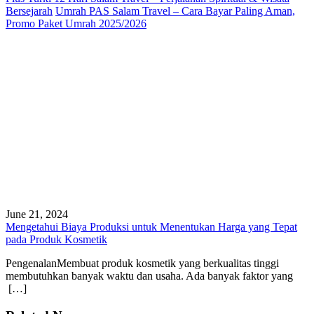
Bersejarah
Umrah PAS Salam Travel – Cara Bayar Paling Aman,
Promo Paket Umrah 2025/2026
June 21, 2024
Mengetahui Biaya Produksi untuk Menentukan Harga yang Tepat
pada Produk Kosmetik
PengenalanMembuat produk kosmetik yang berkualitas tinggi
membutuhkan banyak waktu dan usaha. Ada banyak faktor yang
[…]