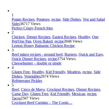
1
Potato Recipes
,
Potatoes
,
recipe
,
Side Dishes
,
Veg and Salad
Sides
36717 Views
Perfect Crispy French fries
2
Chicken
,
Dinner Recipes
,
Easiest Recipes
,
Healthy
,
One
Pot/One Pan
,
Oven Baked
,
recipe
2848 Views
Lemon Honey Balsamic Chicken Recipe
3
Beef mince recipes - ground beef
,
Burgers
,
Quick and Easy
,
Quick Dinner Recipes
,
recipe
2754 Views
Cheeseburger – double or single
4
Gluten Free
,
Healthy
,
Kid Friendly
,
Meatless
,
recipe
,
Side
Dishes
,
Vegetables
2674 Views
Refrigerator Pickles
5
Beef
,
Cinco de Mayo
,
Crockpot Recipes
,
Dinner Recipes
,
Game Day
,
Gluten Free
,
Kid Friendly
,
Mexican
,
recipe
,
Tacos
2567 Views
Crockpot Beef Carnitas – The Cooki…