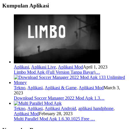
Kumpulan Aplikasi
Aplikasi
,
Aplikasi Live
,
Aplikasi Mod
April 1, 2023
Limbo Mod Apk (Full Version Tanpa Bayar)…
Tekno
,
Aplikasi
,
Aplikasi & Game
,
Aplikasi Mod
March 3,
2023
Download Soccer Manager 2022 Mod Apk 1.3…
Tekno
,
Aplikasi
,
Aplikasi Android
,
aplikasi handphone
,
Aplikasi Mod
February 28, 2023
Multi Parallel Mod Apk 1.6.30.1025 Free …