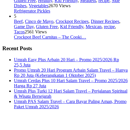
Gluten Free
,
Healthy
,
Kid Friendly
,
Meatless
,
recipe
,
Side
Dishes
,
Vegetables
2670 Views
Refrigerator Pickles
5
Beef
,
Cinco de Mayo
,
Crockpot Recipes
,
Dinner Recipes
,
Game Day
,
Gluten Free
,
Kid Friendly
,
Mexican
,
recipe
,
Tacos
2561 Views
Crockpot Beef Carnitas – The Cooki…
Recent Posts
Umrah Easy Plus Arbain 20 Hari – Promo 2025/2026 Rp
25,5 Juta
Promo Umrah 20 Hari Program Arbain Salam Travel – Hanya
Rp 20 Juta (Keberangkatan 1 Oktober 2025)
Umrah Cerdas Plus 10 Hari Salam Travel – Promo 2025/2026
Harga Rp 27 Juta
Umrah Plus Turki 12 Hari Salam Travel – Perjalanan Spiritual
& Wisata Bersejarah
Umrah PAS Salam Travel – Cara Bayar Paling Aman, Promo
Paket Umrah 2025/2026