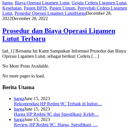
harga
,
Biaya Operasi Ligamen Lutut
,
Gejala Cedera Ligamen Lutut
,
Kesehatan
,
Pasien BPJS
,
Pasien Umum
,
Penyebab Cedera Ligamen
Lutut
,
Prosedur Operasi Ligamen Lutut
Harga
December 28,
2022
December 28, 2022
Prosedur dan Biaya Operasi Ligamen
Lutut Terbaru
[ad_1] Bersama Ini Kami Sampaikan Informasi Prosedur dan Biaya
Operasi Ligamen Lutut, sebagai berikut: Cedera […]
No More Posts Available.
No more pages to load.
Berita Utama
harga
June 15, 2023
Rekomendasi HP Redmi 9C Terbaik di Indon…
harga
June 15, 2023
Harga HP Redmi 9C dan Spesifikasi: Keleb…
harga
June 15, 2023
Review HP Redmi 9C: Harga, Spesifikasi, …