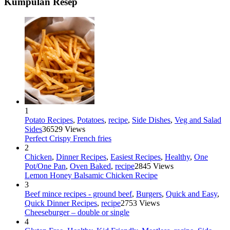
Kumpulan Resep
1
Potato Recipes
,
Potatoes
,
recipe
,
Side Dishes
,
Veg and Salad
Sides
36529 Views
Perfect Crispy French fries
2
Chicken
,
Dinner Recipes
,
Easiest Recipes
,
Healthy
,
One
Pot/One Pan
,
Oven Baked
,
recipe
2845 Views
Lemon Honey Balsamic Chicken Recipe
3
Beef mince recipes - ground beef
,
Burgers
,
Quick and Easy
,
Quick Dinner Recipes
,
recipe
2753 Views
Cheeseburger – double or single
4