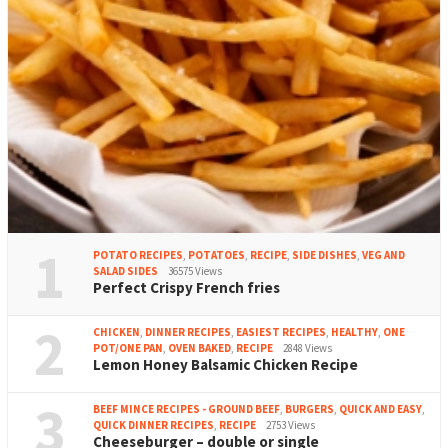
1
POTATO RECIPES
,
POTATOES
,
RECIPE
,
SIDE DISHES
,
VEG AND
SALAD SIDES
36575 Views
Perfect Crispy French fries
2
CHICKEN
,
DINNER RECIPES
,
EASIEST RECIPES
,
HEALTHY
,
ONE
POT/ONE PAN
,
OVEN BAKED
,
RECIPE
2848 Views
Lemon Honey Balsamic Chicken Recipe
3
BEEF MINCE RECIPES - GROUND BEEF
,
BURGERS
,
QUICK AND EASY
,
QUICK DINNER RECIPES
,
RECIPE
2753 Views
Cheeseburger – double or single