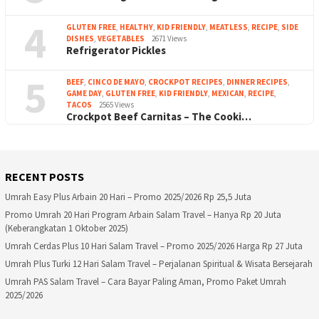
4
GLUTEN FREE
,
HEALTHY
,
KID FRIENDLY
,
MEATLESS
,
RECIPE
,
SIDE
DISHES
,
VEGETABLES
2671 Views
Refrigerator Pickles
5
BEEF
,
CINCO DE MAYO
,
CROCKPOT RECIPES
,
DINNER RECIPES
,
GAME DAY
,
GLUTEN FREE
,
KID FRIENDLY
,
MEXICAN
,
RECIPE
,
TACOS
2565 Views
Crockpot Beef Carnitas – The Cooki…
RECENT POSTS
Umrah Easy Plus Arbain 20 Hari – Promo 2025/2026 Rp 25,5 Juta
Promo Umrah 20 Hari Program Arbain Salam Travel – Hanya Rp 20 Juta
(Keberangkatan 1 Oktober 2025)
Umrah Cerdas Plus 10 Hari Salam Travel – Promo 2025/2026 Harga Rp 27 Juta
Umrah Plus Turki 12 Hari Salam Travel – Perjalanan Spiritual & Wisata Bersejarah
Umrah PAS Salam Travel – Cara Bayar Paling Aman, Promo Paket Umrah
2025/2026